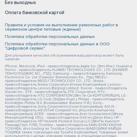
Без выходных
Оплата банковской картой
Правила и условия на выполнение ремонтных работ в
сервисном центре типовые (единые)
Политика обработки персональных данных
Политика обработки персональных данных в ООО
"Цифровой сервис"
Для улучшения качества обслуживания ваш разговор может быть
записан
iPhone, Macbook, iPad - правообладатель Apple Inc. (Эпл Инк.); Huawei и
Honor - правообладатель HUAWEI TECHNOLOGIES CO., LTD. (ХУАВЕЙ
ТЕКНОЛОДЖИС КО., ЛТД.); Samsung – правообладатель Samsung
Electronics Co. Ltd. (Самсунг Электроникс Ко., Лтд.); MEIZU -
правообладатель MEIZU TECHNOLOGY CO., LTD.; Nokia -
правообладатель Nokia Corporation (Нокиа Корпорейшн); Lenovo -
правообладатель Lenovo (Beijing) Limited; Xiaomi - правообладатель
Xiaomi Inc.; ZTE - правообладатель ZTE Corporation; HTC -
правообладатель HTC CORPORATION (Эйч-Ти-Си КОРПОРЕЙШН); LG -
правообладатель LG Corp. (ЭлДжи Корп.); Philips - правообладатель
Koninklijke Philips N.V. (Конинклийке Филипс Н.В.); Sony -
правообладатель Sony Corporation (Сони Корпорейшн); ASUS -
правообладатель ASUSTeK Computer Inc. (Асустек Компьютер
Инкорпорейшн); ACER - правообладатель Acer Incorporated (Эйсер
Инкорпорейтед); DELL - правообладатель Dell Inc.(Делл Инк.); HP -
правообладатель HP Hewlett-Packard Group LLC (ЭйчПи Хьюлетт
Паккард Груп ЛЛК); Toshiba - правообладатель KABUSHIKI KAISHA
TOSHIBA, also trading as Toshiba Corporation (КАБУШИКИ КАЙША
ТОШИБА также торгующая как Тосиба Корпорейшн). Товарные знаки
используется с целью описания товара, в отношении которых