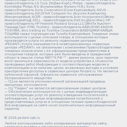
правообладатель LG Corp. (ЭлДжи Корп.); Philips - правообладатель
Koninklijke Philips N.V. (Конинклийке Филипс Н.В.); Sony -
правообладатель Sony Corporation (Сони Корпорейшн); ASUS -
правообладатель ASUSTeK Computer Inc. (Асустек Компьютер
Инкорпорейшн); ACER - правообладатель Acer Incorporated (Эйсер
Инкорпорейтед); DELL - правообладатель Dell Inc.(Делл Инк.); HP -
правообладатель HP Hewlett-Packard Group LLC (ЭйчПи Хьюлетт
Паккард Груп ЛЛК); Toshiba - правообладатель KABUSHIKI KAISHA
TOSHIBA, also trading as Toshiba Corporation (КАБУШИКИ КАЙША
ТОШИБА также торгующая как Тосиба Корпорейшн). Товарные знаки
используется с целью описания товара, в отношении которых
производятся услуги по ремонту сервисными центрами
«PEDANT».Услуги оказываются в неавторизованных сервисных
центрах «PEDANT», не связанными с компаниями Правообладателями
товарных знаков и/или с ее официальными представителями в
отношении товаров, которые уже были введены в гражданский
оборот в смысле статьи 1487 ГК РФ ** - время ремонта, срок гарантии
могут меняться в зависимости от модели устройства и сложности
проводимых работ Информация о соответствующих моделях и
комплектациях и их наличии, ценах, возможных выгодах и условиях
приобретения доступна в сервисных центрах Pedant.ru. Не является
публичной офертой. Оферта на сервисное обслуживание
Застрахованного имущества
— СЦ не является уполномоченной организацией продавца,
импортера, изготовителя.
— СЦ "Педант" не является авторизованным сервис центром.
— Обозначение используется не с целью индивидуализации
соответствующих услуг по ремонту и введения посетителей в
заблуждение, а с целью информирования потребителей о
предоставляемых услугах в отношении техники правообладателей.
Вся информация на сайте носит исключительно информационный
характер.
© 2026 pedant-spb.ru
Любое использование либо копирование материалов сайта,
элементов дизайна и оформления не допускается.