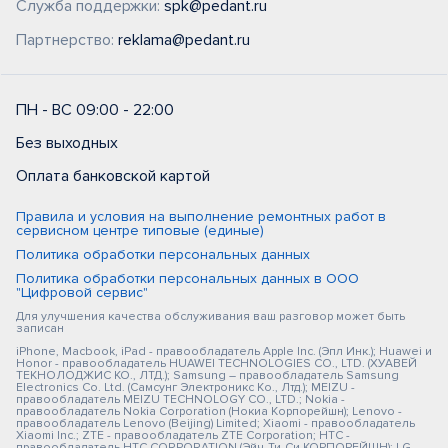
Служба поддержки:
spk@pedant.ru
Партнерство:
reklama@pedant.ru
ПН - ВС 09:00 - 22:00
Без выходных
Оплата банковской картой
Правила и условия на выполнение ремонтных работ в
сервисном центре типовые (единые)
Политика обработки персональных данных
Политика обработки персональных данных в ООО
"Цифровой сервис"
Для улучшения качества обслуживания ваш разговор может быть
записан
iPhone, Macbook, iPad - правообладатель Apple Inc. (Эпл Инк.); Huawei и
Honor - правообладатель HUAWEI TECHNOLOGIES CO., LTD. (ХУАВЕЙ
ТЕКНОЛОДЖИС КО., ЛТД.); Samsung – правообладатель Samsung
Electronics Co. Ltd. (Самсунг Электроникс Ко., Лтд.); MEIZU -
правообладатель MEIZU TECHNOLOGY CO., LTD.; Nokia -
правообладатель Nokia Corporation (Нокиа Корпорейшн); Lenovo -
правообладатель Lenovo (Beijing) Limited; Xiaomi - правообладатель
Xiaomi Inc.; ZTE - правообладатель ZTE Corporation; HTC -
правообладатель HTC CORPORATION (Эйч-Ти-Си КОРПОРЕЙШН); LG -