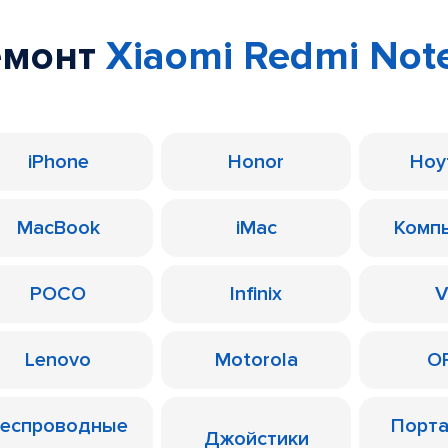
емонт
Xiaomi Redmi Note
iPhone
Honor
Ноу
MacBook
iMac
Комп
POCO
Infinix
V
Lenovo
Motorola
O
еспроводные
Порт
Джойстики