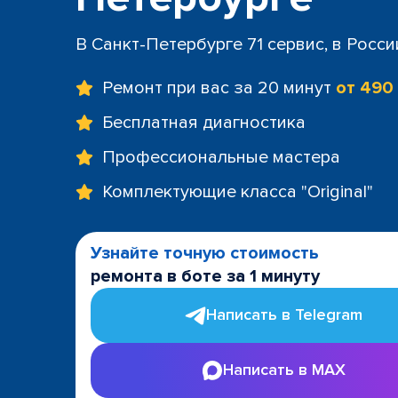
+7 (812) 60
м. Площад
В Санкт-Петербурге 71 сервис, в Росс
+7 (812) 635
м. Проспе
Ремонт при вас за 20 минут
от 490
+7 (812) 60
м. Пушкин
Бесплатная диагностика
+7 (812) 200
Профессиональные мастера
м. Технол
+7 (812) 603
Комплектующие класса "Original"
м. Чёрная
+7 (812) 60
ТРК "LeoMa
Узнайте точную стоимость
+7 (812) 602
ремонта в боте за 1 минуту
ост. "Боль
+7 (812) 214
Написать в Telegram
ост. "Прос
+7 (812) 214
Написать в MAX
ост. "Ули
+7 (812) 214