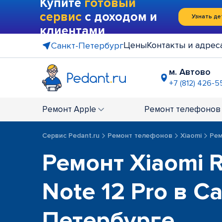
Купите
готовый
сервис
с доходом и
Узнать де
клиентами
Цены
Контакты и адрес
Санкт-Петербург
м. Автово
+7 (812) 426-5
м. Василе
+7 (812) 214
Ремонт
Apple
Ремонт
телефонов
м. Гражда
+7 (812) 416
Сервис Pedant.ru
Ремонт телефонов
Xiaomi
Рем
м. Коменд
Ремонт Xiaomi 
+7 (812) 501
м. Лесная
+7 (812) 60
Note 12 Pro в Са
м. Москов
+7 (812) 42
Петербурге
м. Парк П