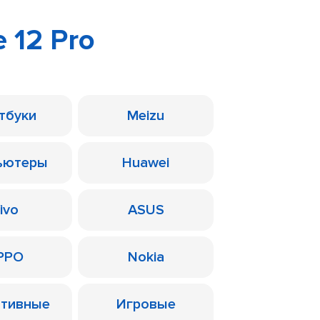
 12 Pro
тбуки
Meizu
ьютеры
Huawei
ivo
ASUS
PPO
Nokia
ативные
Игровые