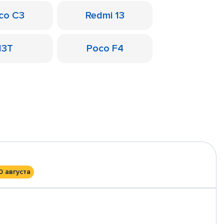
co C3
Redmi 13
13T
Poco F4
0 августа