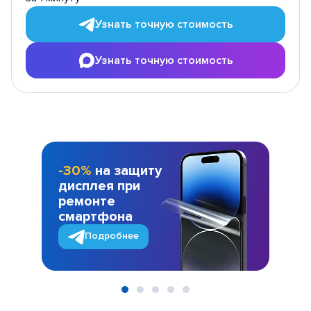
Узнать точную стоимость
Узнать точную стоимость
-30%
на защиту
дисплея при
ремонте
смартфона
Подробнее
Item