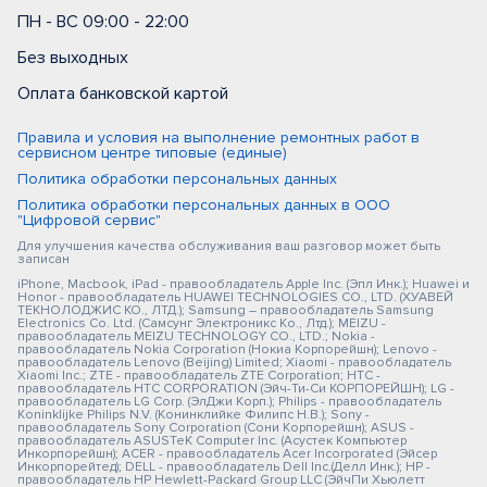
ПН - ВС 09:00 - 22:00
Без выходных
Оплата банковской картой
Правила и условия на выполнение ремонтных работ в
сервисном центре типовые (единые)
Политика обработки персональных данных
Политика обработки персональных данных в ООО
"Цифровой сервис"
Для улучшения качества обслуживания ваш разговор может быть
записан
iPhone, Macbook, iPad - правообладатель Apple Inc. (Эпл Инк.); Huawei и
Honor - правообладатель HUAWEI TECHNOLOGIES CO., LTD. (ХУАВЕЙ
ТЕКНОЛОДЖИС КО., ЛТД.); Samsung – правообладатель Samsung
Electronics Co. Ltd. (Самсунг Электроникс Ко., Лтд.); MEIZU -
правообладатель MEIZU TECHNOLOGY CO., LTD.; Nokia -
правообладатель Nokia Corporation (Нокиа Корпорейшн); Lenovo -
правообладатель Lenovo (Beijing) Limited; Xiaomi - правообладатель
Xiaomi Inc.; ZTE - правообладатель ZTE Corporation; HTC -
правообладатель HTC CORPORATION (Эйч-Ти-Си КОРПОРЕЙШН); LG -
правообладатель LG Corp. (ЭлДжи Корп.); Philips - правообладатель
Koninklijke Philips N.V. (Конинклийке Филипс Н.В.); Sony -
правообладатель Sony Corporation (Сони Корпорейшн); ASUS -
правообладатель ASUSTeK Computer Inc. (Асустек Компьютер
Инкорпорейшн); ACER - правообладатель Acer Incorporated (Эйсер
Инкорпорейтед); DELL - правообладатель Dell Inc.(Делл Инк.); HP -
правообладатель HP Hewlett-Packard Group LLC (ЭйчПи Хьюлетт