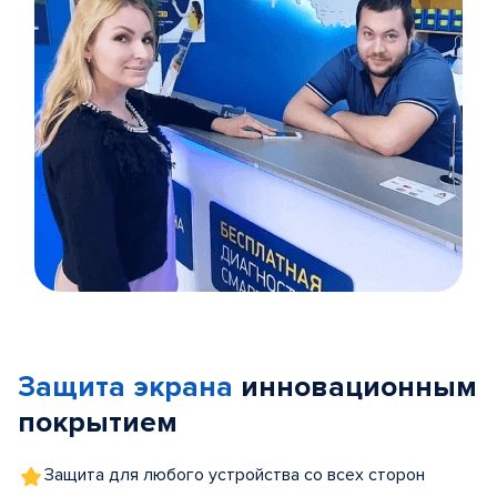
Item
1
of
Защита экрана
инновационным
5
покрытием
Защита для любого устройства со всех сторон