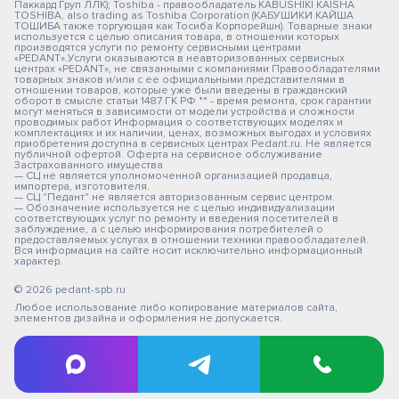
Паккард Груп ЛЛК); Toshiba - правообладатель KABUSHIKI KAISHA
TOSHIBA, also trading as Toshiba Corporation (КАБУШИКИ КАЙША
ТОШИБА также торгующая как Тосиба Корпорейшн). Товарные знаки
используется с целью описания товара, в отношении которых
производятся услуги по ремонту сервисными центрами
«PEDANT».Услуги оказываются в неавторизованных сервисных
центрах «PEDANT», не связанными с компаниями Правообладателями
товарных знаков и/или с ее официальными представителями в
отношении товаров, которые уже были введены в гражданский
оборот в смысле статьи 1487 ГК РФ ** - время ремонта, срок гарантии
могут меняться в зависимости от модели устройства и сложности
проводимых работ Информация о соответствующих моделях и
комплектациях и их наличии, ценах, возможных выгодах и условиях
приобретения доступна в сервисных центрах Pedant.ru. Не является
публичной офертой. Оферта на сервисное обслуживание
Застрахованного имущества
— СЦ не является уполномоченной организацией продавца,
импортера, изготовителя.
— СЦ "Педант" не является авторизованным сервис центром.
— Обозначение используется не с целью индивидуализации
соответствующих услуг по ремонту и введения посетителей в
заблуждение, а с целью информирования потребителей о
предоставляемых услугах в отношении техники правообладателей.
Вся информация на сайте носит исключительно информационный
характер.
© 2026 pedant-spb.ru
Любое использование либо копирование материалов сайта,
элементов дизайна и оформления не допускается.