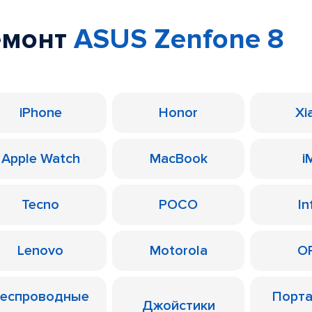
емонт
ASUS Zenfone 8
iPhone
Honor
Xi
Apple Watch
MacBook
i
Tecno
POCO
In
Lenovo
Motorola
O
еспроводные
Порт
Джойстики