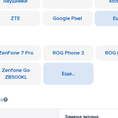
наушники
ко
ZTE
Google Pixel
Ещ
ZenFone 7 Pro
ROG Phone 3
ROG 
Zenfone Go
Еще...
ZB500KL
и)
Замена экрана