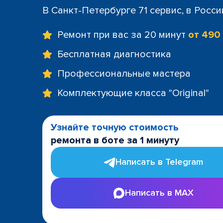
+7 (812) 60
В Санкт-Петербурге 71 сервис, в Росс
м. Площад
+7 (812) 635
Ремонт при вас за 20 минут
от 490
м. Проспе
+7 (812) 60
Бесплатная диагностика
м. Пушкин
Профессиональные мастера
+7 (812) 200
м. Технол
Комплектующие класса "Original"
+7 (812) 603
м. Чёрная
+7 (812) 60
Узнайте точную стоимость
ТРК "LeoMa
ремонта в боте за 1 минуту
+7 (812) 602
ост. "Боль
Написать в Telegram
+7 (812) 214
ост. "Прос
Написать в MAX
+7 (812) 214
ост. "Ули
+7 (812) 214