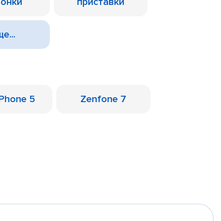
лонки
приставки
е...
Phone 5
Zenfone 7