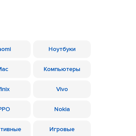
aomi
Ноутбуки
Mac
Компьютеры
finix
Vivo
PPO
Nokia
ативные
Игровые