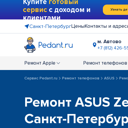
Купите
готовый
сервис
с доходом и
Узнать де
клиентами
Цены
Контакты и адрес
Санкт-Петербург
м. Автово
+7 (812) 426-5
м. Василе
+7 (812) 214
Ремонт
Apple
Ремонт
телефонов
м. Гражда
+7 (812) 416
Сервис Pedant.ru
Ремонт телефонов
ASUS
Ремо
м. Коменд
+7 (812) 501
м. Лесная
Ремонт ASUS Ze
+7 (812) 60
м. Москов
Санкт-Петербу
+7 (812) 42
м. Парк П