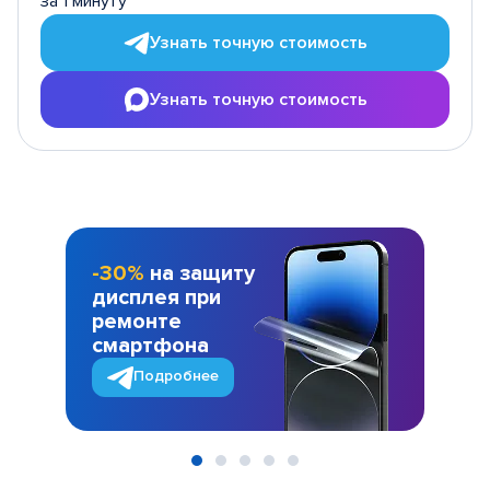
за 1 минуту
Узнать точную стоимость
Узнать точную стоимость
-30%
на защиту
дисплея при
ремонте
смартфона
Подробнее
Item