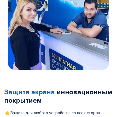
Item
1
of
Защита экрана
инновационным
5
покрытием
Защита для любого устройства со всех сторон