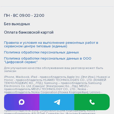
ПН - ВС 09:00 - 22:00
Без выходных
Оплата банковской картой
Правила и условия на выполнение ремонтных работ в
сервисном центре типовые (единые)
Политика обработки персональных данных
Политика обработки персональных данных в ООО
"Цифровой сервис"
Для улучшения качества обслуживания ваш разговор может быть
записан
iPhone, Macbook, iPad - правообладатель Apple Inc. (Эпл Инк.); Huawei и
Honor - правообладатель HUAWEI TECHNOLOGIES CO., LTD. (ХУАВЕЙ
ТЕКНОЛОДЖИС КО., ЛТД.); Samsung – правообладатель Samsung
Electronics Co. Ltd. (Самсунг Электроникс Ко., Лтд.); MEIZU -
правообладатель MEIZU TECHNOLOGY CO., LTD.; Nokia -
правообладатель Nokia Corporation (Нокиа Корпорейшн); Lenovo -
правообладатель Lenovo (Beijing) Limited; Xiaomi - правообладатель
Xiaomi Inc.; ZTE - правообладатель ZTE Corporation; HTC -
правообладатель HTC CORPORATION (Эйч-Ти-Си КОРПОРЕЙШН); LG -
правообладатель LG Corp. (ЭлДжи Корп.); Philips - правообладатель
Koninklijke Philips N.V. (Конинклийке Филипс Н.В.); Sony -
правообладатель Sony Corporation (Сони Корпорейшн); ASUS -
правообладатель ASUSTeK Computer Inc. (Асустек Компьютер