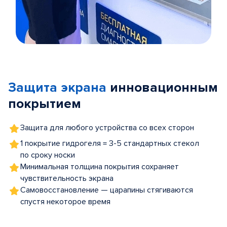
Item
1
of
Защита экрана
инновационным
5
покрытием
Защита для любого устройства со всех сторон
1 покрытие гидрогеля = 3-5 стандартных стекол
по сроку носки
Минимальная толщина покрытия сохраняет
чувствительность экрана
Самовосстановление — царапины стягиваются
спустя некоторое время