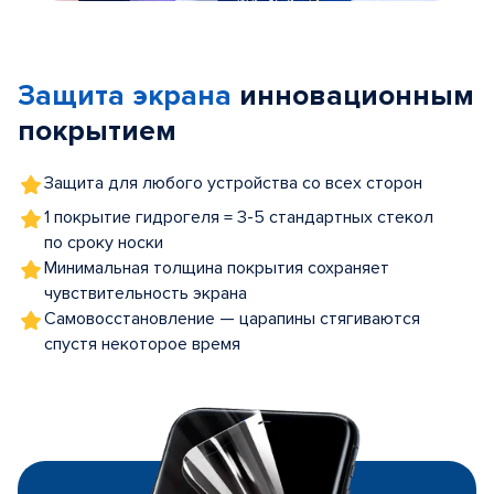
Item
1
of
Защита экрана
инновационным
5
покрытием
Защита для любого устройства со всех сторон
1 покрытие гидрогеля = 3-5 стандартных стекол
по сроку носки
Минимальная толщина покрытия сохраняет
чувствительность экрана
Самовосстановление — царапины стягиваются
спустя некоторое время