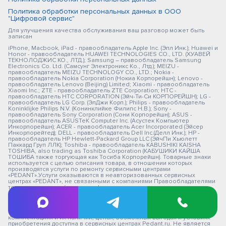
Политика обработки персональных данных в ООО
"Цифровой сервис"
Для улучшения качества обслуживания ваш разговор может быть
записан
iPhone, Macbook, iPad - правообладатель Apple Inc. (Эпл Инк.); Huawei и
Honor - правообладатель HUAWEI TECHNOLOGIES CO., LTD. (ХУАВЕЙ
ТЕКНОЛОДЖИС КО., ЛТД.); Samsung – правообладатель Samsung
Electronics Co. Ltd. (Самсунг Электроникс Ко., Лтд.); MEIZU -
правообладатель MEIZU TECHNOLOGY CO., LTD.; Nokia -
правообладатель Nokia Corporation (Нокиа Корпорейшн); Lenovo -
правообладатель Lenovo (Beijing) Limited; Xiaomi - правообладатель
Xiaomi Inc.; ZTE - правообладатель ZTE Corporation; HTC -
правообладатель HTC CORPORATION (Эйч-Ти-Си КОРПОРЕЙШН); LG -
правообладатель LG Corp. (ЭлДжи Корп.); Philips - правообладатель
Koninklijke Philips N.V. (Конинклийке Филипс Н.В.); Sony -
правообладатель Sony Corporation (Сони Корпорейшн); ASUS -
правообладатель ASUSTeK Computer Inc. (Асустек Компьютер
Инкорпорейшн); ACER - правообладатель Acer Incorporated (Эйсер
Инкорпорейтед); DELL - правообладатель Dell Inc.(Делл Инк.); HP -
правообладатель HP Hewlett-Packard Group LLC (ЭйчПи Хьюлетт
Паккард Груп ЛЛК); Toshiba - правообладатель KABUSHIKI KAISHA
TOSHIBA, also trading as Toshiba Corporation (КАБУШИКИ КАЙША
ТОШИБА также торгующая как Тосиба Корпорейшн). Товарные знаки
используется с целью описания товара, в отношении которых
производятся услуги по ремонту сервисными центрами
«PEDANT».Услуги оказываются в неавторизованных сервисных
центрах «PEDANT», не связанными с компаниями Правообладателями
товарных знаков и/или с ее официальными представителями в
отношении товаров, которые уже были введены в гражданский
оборот в смысле статьи 1487 ГК РФ ** - время ремонта, срок гарантии
могут меняться в зависимости от модели устройства и сложности
проводимых работ Информация о соответствующих моделях и
комплектациях и их наличии, ценах, возможных выгодах и условиях
приобретения доступна в сервисных центрах Pedant.ru. Не является