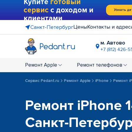
Купите
готовый
сервис
с доходом и
Узнать де
клиентами
Цены
Контакты и адрес
Санкт-Петербург
м. Автово
+7 (812) 426-5
м. Василе
+7 (812) 214
Ремонт
Apple
Ремонт
телефонов
м. Гражда
+7 (812) 416
Сервис Pedant.ru
Ремонт Apple
iPhone
Ремонт i
м. Коменд
+7 (812) 501
м. Лесная
Ремонт iPhone 1
+7 (812) 60
м. Москов
Санкт-Петербу
+7 (812) 42
м. Парк П