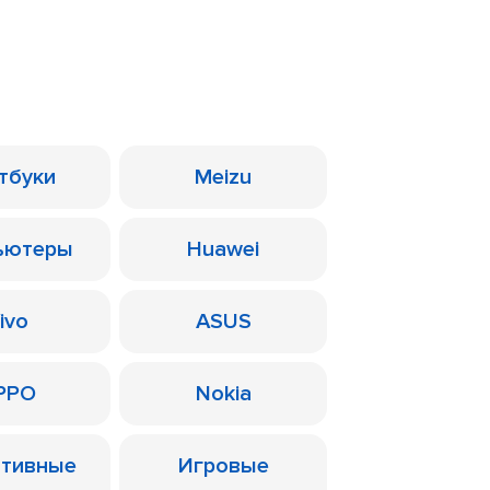
тбуки
Meizu
ьютеры
Huawei
ivo
ASUS
PPO
Nokia
ативные
Игровые