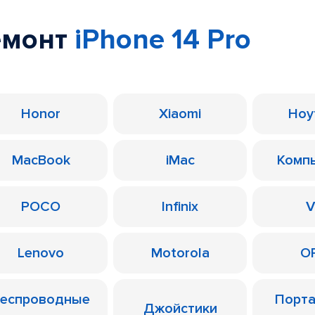
емонт
iPhone 14 Pro
Honor
Xiaomi
Ноу
MacBook
iMac
Комп
POCO
Infinix
V
Lenovo
Motorola
O
еспроводные
Порт
Джойстики