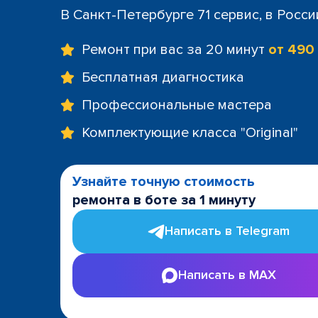
+7 (812) 60
В Санкт-Петербурге 71 сервис, в Росс
м. Площад
+7 (812) 635
Ремонт при вас за 20 минут
от 490
м. Проспе
+7 (812) 60
Бесплатная диагностика
м. Пушкин
Профессиональные мастера
+7 (812) 200
м. Технол
Комплектующие класса "Original"
+7 (812) 603
м. Чёрная
+7 (812) 60
Узнайте точную стоимость
ТРК "LeoMa
ремонта в боте за 1 минуту
+7 (812) 602
ост. "Боль
Написать в Telegram
+7 (812) 214
ост. "Прос
Написать в MAX
+7 (812) 214
ост. "Ули
+7 (812) 214