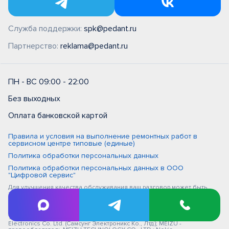
Служба поддержки:
spk@pedant.ru
Партнерство:
reklama@pedant.ru
ПН - ВС 09:00 - 22:00
Без выходных
Оплата банковской картой
Правила и условия на выполнение ремонтных работ в
сервисном центре типовые (единые)
Политика обработки персональных данных
Политика обработки персональных данных в ООО
"Цифровой сервис"
Для улучшения качества обслуживания ваш разговор может быть
записан
iPhone, Macbook, iPad - правообладатель Apple Inc. (Эпл Инк.); Huawei и
Honor - правообладатель HUAWEI TECHNOLOGIES CO., LTD. (ХУАВЕЙ
ТЕКНОЛОДЖИС КО., ЛТД.); Samsung – правообладатель Samsung
Electronics Co. Ltd. (Самсунг Электроникс Ко., Лтд.); MEIZU -