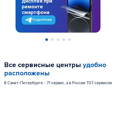
дисплея при
ремонте
смартфона
Подробнее
Item
1
of
Все сервисные центры
удобно
5
расположены
В Санкт-Петербурге - 71 сервис, а в России 707 сервисов