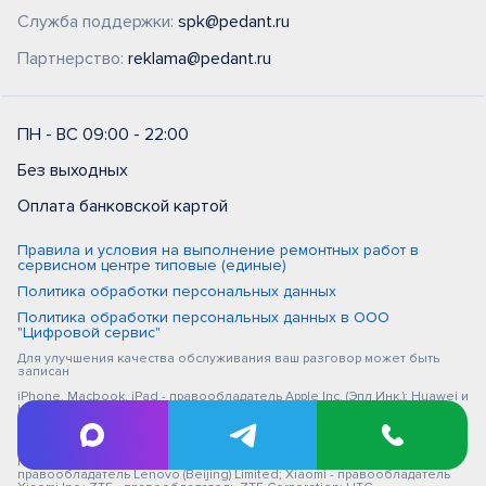
Служба поддержки:
spk@pedant.ru
Партнерство:
reklama@pedant.ru
ПН - ВС 09:00 - 22:00
Без выходных
Оплата банковской картой
Правила и условия на выполнение ремонтных работ в
сервисном центре типовые (единые)
Политика обработки персональных данных
Политика обработки персональных данных в ООО
"Цифровой сервис"
Для улучшения качества обслуживания ваш разговор может быть
записан
iPhone, Macbook, iPad - правообладатель Apple Inc. (Эпл Инк.); Huawei и
Honor - правообладатель HUAWEI TECHNOLOGIES CO., LTD. (ХУАВЕЙ
ТЕКНОЛОДЖИС КО., ЛТД.); Samsung – правообладатель Samsung
Electronics Co. Ltd. (Самсунг Электроникс Ко., Лтд.); MEIZU -
правообладатель MEIZU TECHNOLOGY CO., LTD.; Nokia -
правообладатель Nokia Corporation (Нокиа Корпорейшн); Lenovo -
правообладатель Lenovo (Beijing) Limited; Xiaomi - правообладатель