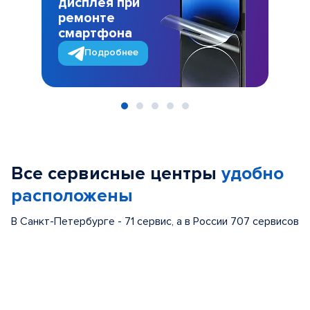
дисплея при
ремонте
смартфона
Подробнее
Item
1
of
Все сервисные центры
удобно
5
расположены
В Санкт-Петербурге - 71 сервис, а в России 707 сервисов