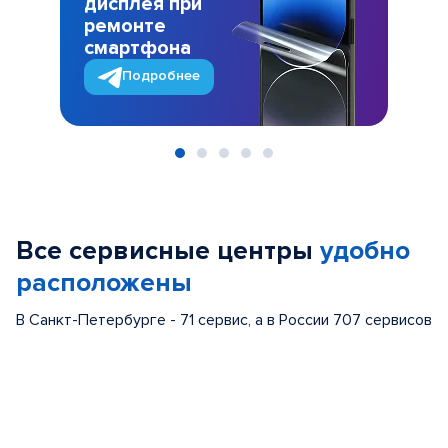
дисплея при
ремонте
смартфона
Подробнее
Item
1
of
Все сервисные центры
удобно
5
расположены
В Санкт-Петербурге - 71 сервис, а в России 707 сервисов