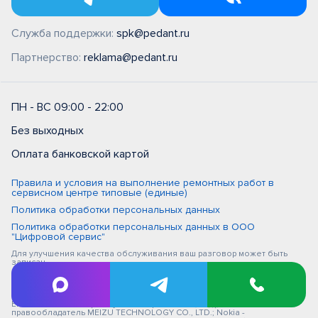
Служба поддержки:
spk@pedant.ru
Партнерство:
reklama@pedant.ru
ПН - ВС 09:00 - 22:00
Без выходных
Оплата банковской картой
Правила и условия на выполнение ремонтных работ в
сервисном центре типовые (единые)
Политика обработки персональных данных
Политика обработки персональных данных в ООО
"Цифровой сервис"
Для улучшения качества обслуживания ваш разговор может быть
записан
iPhone, Macbook, iPad - правообладатель Apple Inc. (Эпл Инк.); Huawei и
Honor - правообладатель HUAWEI TECHNOLOGIES CO., LTD. (ХУАВЕЙ
ТЕКНОЛОДЖИС КО., ЛТД.); Samsung – правообладатель Samsung
Electronics Co. Ltd. (Самсунг Электроникс Ко., Лтд.); MEIZU -
правообладатель MEIZU TECHNOLOGY CO., LTD.; Nokia -