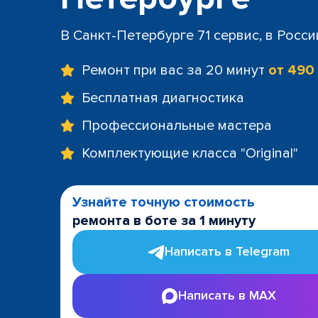
+7 (812) 60
м. Площад
В Санкт-Петербурге 71 сервис, в Росс
+7 (812) 635
м. Проспе
Ремонт при вас за 20 минут
от 490
+7 (812) 60
м. Пушкин
Бесплатная диагностика
+7 (812) 200
Профессиональные мастера
м. Технол
+7 (812) 603
Комплектующие класса "Original"
м. Чёрная
+7 (812) 60
ТРК "LeoMa
Узнайте точную стоимость
+7 (812) 602
ремонта в боте за 1 минуту
ост. "Боль
+7 (812) 214
Написать в Telegram
ост. "Прос
+7 (812) 214
Написать в MAX
ост. "Ули
+7 (812) 214