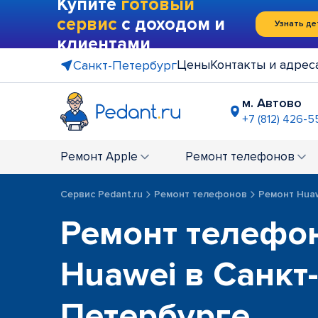
Купите
готовый
сервис
с доходом и
Узнать де
клиентами
Цены
Контакты и адрес
Санкт-Петербург
м. Автово
+7 (812) 426-5
м. Василе
+7 (812) 214
Ремонт
Apple
Ремонт
телефонов
м. Гражда
+7 (812) 416
Сервис Pedant.ru
Ремонт телефонов
Ремонт Hua
м. Коменд
Ремонт телефо
+7 (812) 501
м. Лесная
+7 (812) 60
Huawei в Санкт-
м. Москов
+7 (812) 42
Петербурге
м. Парк П