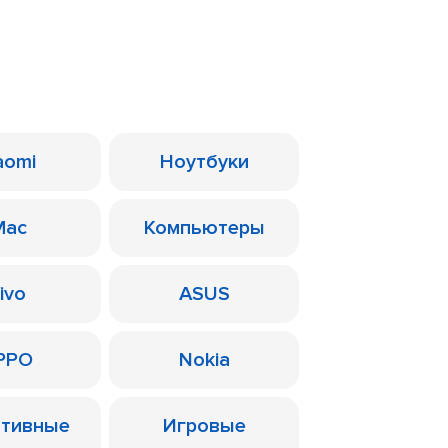
aomi
Ноутбуки
Mac
Компьютеры
ivo
ASUS
PPO
Nokia
ативные
Игровые