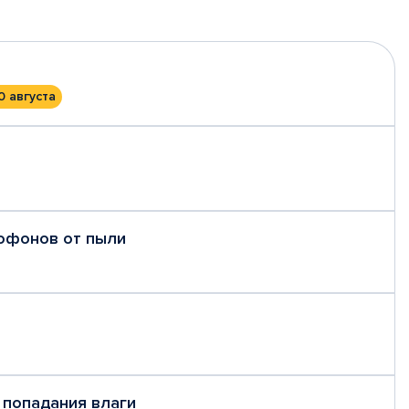
0 августа
рофонов от пыли
 попадания влаги