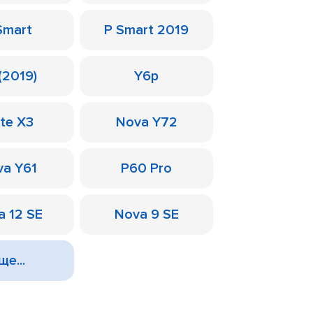
Smart
P Smart 2019
(2019)
Y6p
te X3
Nova Y72
a Y61
P60 Pro
a 12 SE
Nova 9 SE
ще...