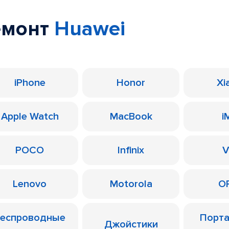
емонт
Huawei
iPhone
Honor
Xi
Apple Watch
MacBook
i
POCO
Infinix
V
Lenovo
Motorola
O
еспроводные
Порт
Джойстики