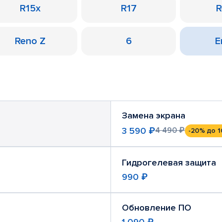
R15x
R17
R
Reno Z
6
Е
Замена экрана
3 590 ₽
4 490 ₽
-20%
до 1
Гидрогелевая защита
990 ₽
Обновление ПО