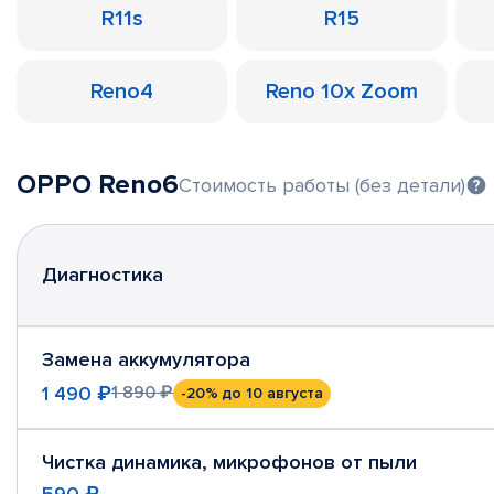
R11s
R15
Reno4
Reno 10x Zoom
OPPO Reno6
Стоимость работы (без детали)
Диагностика
Замена аккумулятора
1 490 ₽
1 890 ₽
-20%
до 10 августа
Чистка динамика, микрофонов от пыли