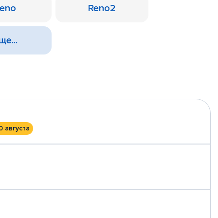
eno
Reno2
ще...
0 августа