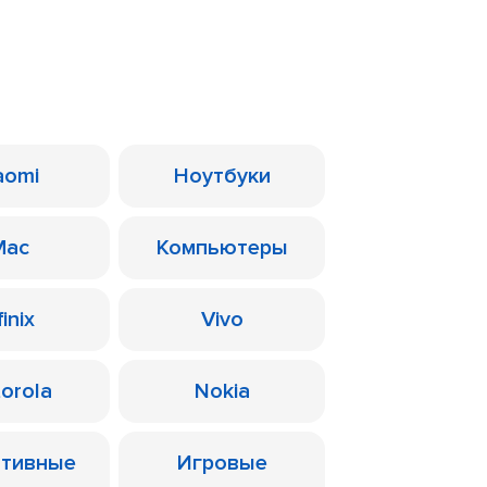
aomi
Ноутбуки
Mac
Компьютеры
finix
Vivo
orola
Nokia
ативные
Игровые