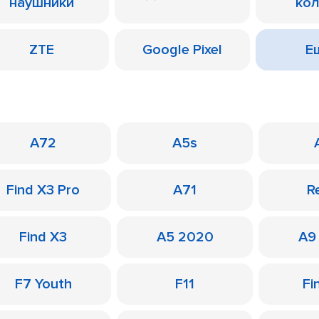
наушники
ко
ZTE
Google Pixel
Ещ
A72
A5s
Find X3 Pro
A71
R
Find X3
A5 2020
A9
F7 Youth
F11
Fi