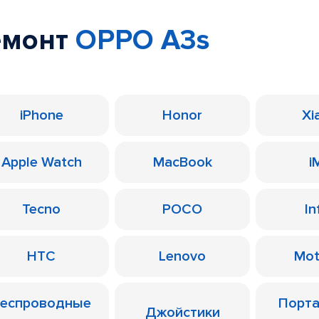
емонт
OPPO A3s
iPhone
Honor
Xi
Apple Watch
MacBook
i
Tecno
POCO
In
HTC
Lenovo
Mot
еспроводные
Порт
Джойстики