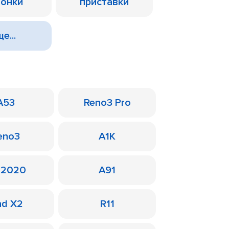
лонки
приставки
е...
A53
Reno3 Pro
eno3
A1K
 2020
A91
nd X2
R11