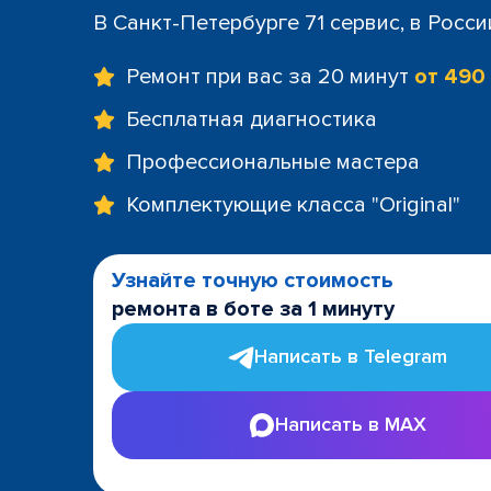
+7 (812) 60
В Санкт-Петербурге 71 сервис, в Росс
м. Площад
+7 (812) 635
Ремонт при вас за 20 минут
от 490
м. Проспе
+7 (812) 60
Бесплатная диагностика
м. Пушкин
Профессиональные мастера
+7 (812) 200
м. Технол
Комплектующие класса "Original"
+7 (812) 603
м. Чёрная
+7 (812) 60
Узнайте точную стоимость
ТРК "LeoMa
ремонта в боте за 1 минуту
+7 (812) 602
ост. "Боль
Написать в Telegram
+7 (812) 214
ост. "Прос
Написать в MAX
+7 (812) 214
ост. "Ули
+7 (812) 214