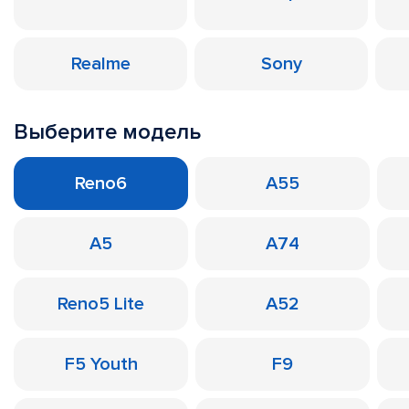
Realme
Sony
Выберите модель
Reno6
A55
A5
A74
Reno5 Lite
A52
F5 Youth
F9