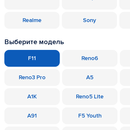
Realme
Sony
Выберите модель
F11
Reno6
Reno3 Pro
A5
A1K
Reno5 Lite
A91
F5 Youth