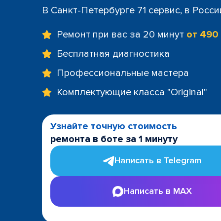
+7 (812) 60
В Санкт-Петербурге 71 сервис, в Росс
м. Площад
+7 (812) 635
Ремонт при вас за 20 минут
от 490
м. Проспе
+7 (812) 60
Бесплатная диагностика
м. Пушкин
Профессиональные мастера
+7 (812) 200
м. Технол
Комплектующие класса "Original"
+7 (812) 603
м. Чёрная
+7 (812) 60
Узнайте точную стоимость
ТРК "LeoMa
ремонта в боте за 1 минуту
+7 (812) 602
ост. "Боль
Написать в Telegram
+7 (812) 214
ост. "Прос
Написать в MAX
+7 (812) 214
ост. "Ули
+7 (812) 214