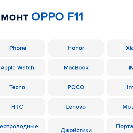
емонт
OPPO F11
iPhone
Honor
Xi
Apple Watch
MacBook
i
Tecno
POCO
In
HTC
Lenovo
Mot
еспроводные
Порт
Джойстики