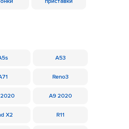
лонки
приставки
A5s
A53
A71
Reno3
 2020
A9 2020
nd X2
R11