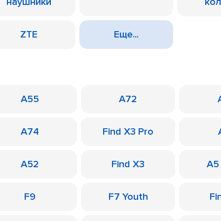
наушники
ко
ZTE
Еще...
A55
A72
A74
Find X3 Pro
A52
Find X3
A5
F9
F7 Youth
Fi