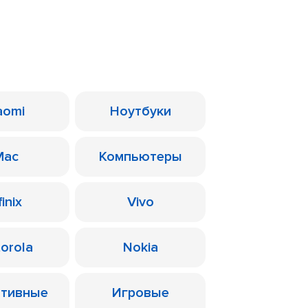
aomi
Ноутбуки
Mac
Компьютеры
finix
Vivo
orola
Nokia
ативные
Игровые