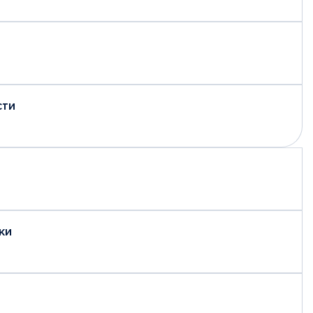
сти
ки