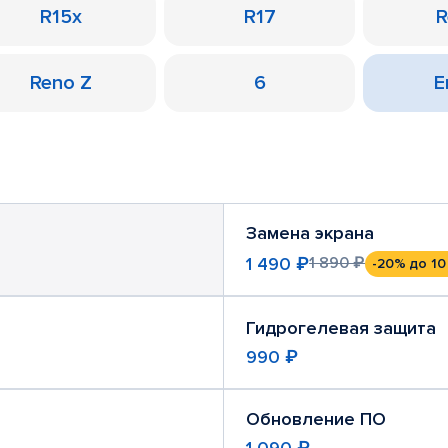
R15x
R17
R
Reno Z
6
Е
Замена экрана
1 490 ₽
1 890 ₽
-20%
до 10
Гидрогелевая защита
990 ₽
Обновление ПО