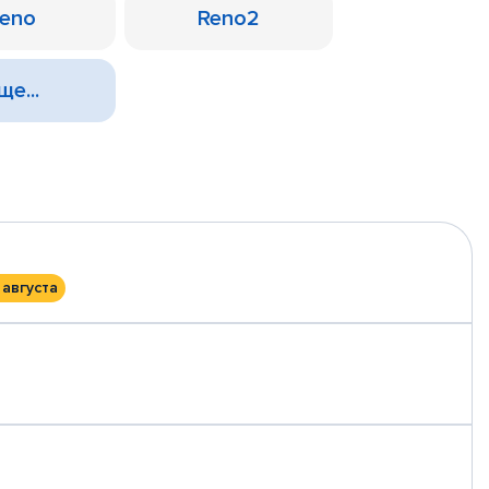
eno
Reno2
ще...
 августа