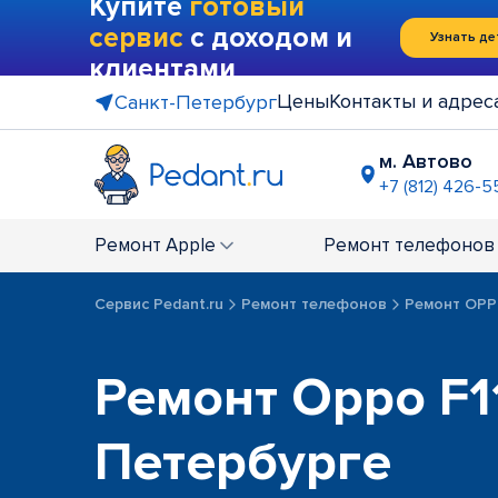
Купите
готовый
сервис
с доходом и
Узнать де
клиентами
Цены
Контакты и адрес
Санкт-Петербург
м. Автово
+7 (812) 426-5
м. Василе
+7 (812) 214
Ремонт
Apple
Ремонт
телефонов
м. Гражда
+7 (812) 416
Сервис Pedant.ru
Ремонт телефонов
Ремонт OP
м. Коменд
+7 (812) 501
м. Лесная
Ремонт Oppo F11
+7 (812) 60
м. Москов
Петербурге
+7 (812) 42
м. Парк П