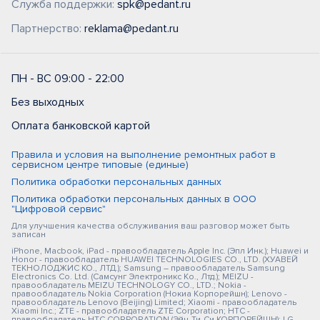
Служба поддержки:
spk@pedant.ru
Партнерство:
reklama@pedant.ru
ПН - ВС 09:00 - 22:00
Без выходных
Оплата банковской картой
Правила и условия на выполнение ремонтных работ в
сервисном центре типовые (единые)
Политика обработки персональных данных
Политика обработки персональных данных в ООО
"Цифровой сервис"
Для улучшения качества обслуживания ваш разговор может быть
записан
iPhone, Macbook, iPad - правообладатель Apple Inc. (Эпл Инк.); Huawei и
Honor - правообладатель HUAWEI TECHNOLOGIES CO., LTD. (ХУАВЕЙ
ТЕКНОЛОДЖИС КО., ЛТД.); Samsung – правообладатель Samsung
Electronics Co. Ltd. (Самсунг Электроникс Ко., Лтд.); MEIZU -
правообладатель MEIZU TECHNOLOGY CO., LTD.; Nokia -
правообладатель Nokia Corporation (Нокиа Корпорейшн); Lenovo -
правообладатель Lenovo (Beijing) Limited; Xiaomi - правообладатель
Xiaomi Inc.; ZTE - правообладатель ZTE Corporation; HTC -
правообладатель HTC CORPORATION (Эйч-Ти-Си КОРПОРЕЙШН); LG -