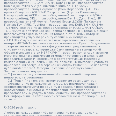
правообладатель LG Corp. (ЭлДжи Корп.); Philips - правообладатель
Koninklijke Philips N.V. (Конинклийке Филипс Н.В.); Sony -
правообладатель Sony Corporation (Сони Корпорейшн); ASUS -
правообладатель ASUSTeK Computer Inc. (Асустек Компьютер
Инкорпорейшн); ACER - правообладатель Acer Incorporated (Эйсер
Инкорпорейтед); DELL - правообладатель Dell Inc.(Делл Инк.); HP -
правообладатель HP Hewlett-Packard Group LLC (ЭйчПи Хьюлетт
Паккард Груп ЛЛК); Toshiba - правообладатель KABUSHIKI KAISHA
TOSHIBA, also trading as Toshiba Corporation (КАБУШИКИ КАЙША
ТОШИБА также торгующая как Тосиба Корпорейшн). Товарные знаки
используется с целью описания товара, в отношении которых
производятся услуги по ремонту сервисными центрами
«PEDANT».Услуги оказываются в неавторизованных сервисных
центрах «PEDANT», не связанными с компаниями Правообладателями
товарных знаков и/или с ее официальными представителями в
отношении товаров, которые уже были введены в гражданский
оборот в смысле статьи 1487 ГК РФ ** - время ремонта, срок гарантии
могут меняться в зависимости от модели устройства и сложности
проводимых работ Информация о соответствующих моделях и
комплектациях и их наличии, ценах, возможных выгодах и условиях
приобретения доступна в сервисных центрах Pedant.ru. Не является
публичной офертой. Оферта на сервисное обслуживание
Застрахованного имущества
— СЦ не является уполномоченной организацией продавца,
импортера, изготовителя.
— СЦ "Педант" не является авторизованным сервис центром.
— Обозначение используется не с целью индивидуализации
соответствующих услуг по ремонту и введения посетителей в
заблуждение, а с целью информирования потребителей о
предоставляемых услугах в отношении техники правообладателей.
Вся информация на сайте носит исключительно информационный
характер.
© 2026 pedant-spb.ru
Любое использование либо копирование материалов сайта,
элементов дизайна и оформления не допускается.