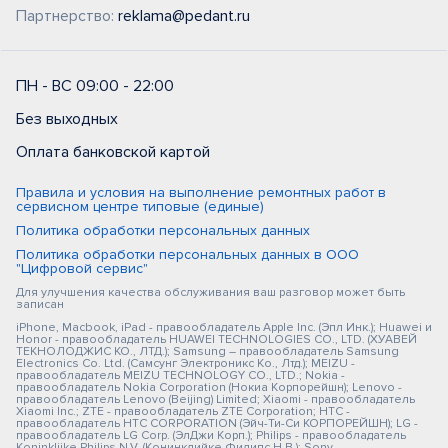
Партнерство:
reklama@pedant.ru
ПН - ВС 09:00 - 22:00
Без выходных
Оплата банковской картой
Правила и условия на выполнение ремонтных работ в
сервисном центре типовые (единые)
Политика обработки персональных данных
Политика обработки персональных данных в ООО
"Цифровой сервис"
Для улучшения качества обслуживания ваш разговор может быть
записан
iPhone, Macbook, iPad - правообладатель Apple Inc. (Эпл Инк.); Huawei и
Honor - правообладатель HUAWEI TECHNOLOGIES CO., LTD. (ХУАВЕЙ
ТЕКНОЛОДЖИС КО., ЛТД.); Samsung – правообладатель Samsung
Electronics Co. Ltd. (Самсунг Электроникс Ко., Лтд.); MEIZU -
правообладатель MEIZU TECHNOLOGY CO., LTD.; Nokia -
правообладатель Nokia Corporation (Нокиа Корпорейшн); Lenovo -
правообладатель Lenovo (Beijing) Limited; Xiaomi - правообладатель
Xiaomi Inc.; ZTE - правообладатель ZTE Corporation; HTC -
правообладатель HTC CORPORATION (Эйч-Ти-Си КОРПОРЕЙШН); LG -
правообладатель LG Corp. (ЭлДжи Корп.); Philips - правообладатель
Koninklijke Philips N.V. (Конинклийке Филипс Н.В.); Sony -