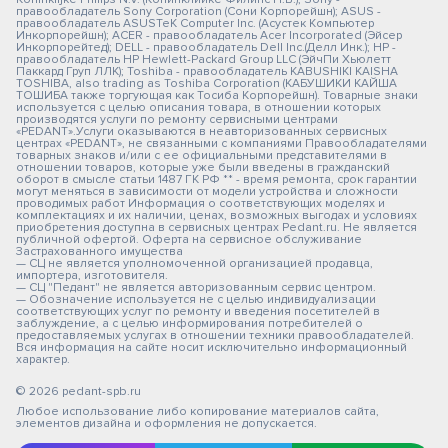
правообладатель Sony Corporation (Сони Корпорейшн); ASUS -
правообладатель ASUSTeK Computer Inc. (Асустек Компьютер
Инкорпорейшн); ACER - правообладатель Acer Incorporated (Эйсер
Инкорпорейтед); DELL - правообладатель Dell Inc.(Делл Инк.); HP -
правообладатель HP Hewlett-Packard Group LLC (ЭйчПи Хьюлетт
Паккард Груп ЛЛК); Toshiba - правообладатель KABUSHIKI KAISHA
TOSHIBA, also trading as Toshiba Corporation (КАБУШИКИ КАЙША
ТОШИБА также торгующая как Тосиба Корпорейшн). Товарные знаки
используется с целью описания товара, в отношении которых
производятся услуги по ремонту сервисными центрами
«PEDANT».Услуги оказываются в неавторизованных сервисных
центрах «PEDANT», не связанными с компаниями Правообладателями
товарных знаков и/или с ее официальными представителями в
отношении товаров, которые уже были введены в гражданский
оборот в смысле статьи 1487 ГК РФ ** - время ремонта, срок гарантии
могут меняться в зависимости от модели устройства и сложности
проводимых работ Информация о соответствующих моделях и
комплектациях и их наличии, ценах, возможных выгодах и условиях
приобретения доступна в сервисных центрах Pedant.ru. Не является
публичной офертой. Оферта на сервисное обслуживание
Застрахованного имущества
— СЦ не является уполномоченной организацией продавца,
импортера, изготовителя.
— СЦ "Педант" не является авторизованным сервис центром.
— Обозначение используется не с целью индивидуализации
соответствующих услуг по ремонту и введения посетителей в
заблуждение, а с целью информирования потребителей о
предоставляемых услугах в отношении техники правообладателей.
Вся информация на сайте носит исключительно информационный
характер.
© 2026 pedant-spb.ru
Любое использование либо копирование материалов сайта,
элементов дизайна и оформления не допускается.