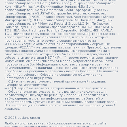
правообладатель LG Corp. (ЭлДжи Корп.); Philips - правообладатель
Koninklijke Philips N.V. (Конинклийке Филипс Н.В.); Sony -
правообладатель Sony Corporation (Сони Корпорейшн); ASUS -
правообладатель ASUSTeK Computer Inc. (Асустек Компьютер
Инкорпорейшн); ACER - правообладатель Acer Incorporated (Эйсер
Инкорпорейтед); DELL - правообладатель Dell Inc.(Делл Инк.); HP -
правообладатель HP Hewlett-Packard Group LLC (ЭйчПи Хьюлетт
Паккард Груп ЛЛК); Toshiba - правообладатель KABUSHIKI KAISHA
TOSHIBA, also trading as Toshiba Corporation (КАБУШИКИ КАЙША
ТОШИБА также торгующая как Тосиба Корпорейшн). Товарные знаки
используется с целью описания товара, в отношении которых
производятся услуги по ремонту сервисными центрами
«PEDANT».Услуги оказываются в неавторизованных сервисных
центрах «PEDANT», не связанными с компаниями Правообладателями
товарных знаков и/или с ее официальными представителями в
отношении товаров, которые уже были введены в гражданский
оборот в смысле статьи 1487 ГК РФ ** - время ремонта, срок гарантии
могут меняться в зависимости от модели устройства и сложности
проводимых работ Информация о соответствующих моделях и
комплектациях и их наличии, ценах, возможных выгодах и условиях
приобретения доступна в сервисных центрах Pedant.ru. Не является
публичной офертой. Оферта на сервисное обслуживание
Застрахованного имущества
— СЦ не является уполномоченной организацией продавца,
импортера, изготовителя.
— СЦ "Педант" не является авторизованным сервис центром.
— Обозначение используется не с целью индивидуализации
соответствующих услуг по ремонту и введения посетителей в
заблуждение, а с целью информирования потребителей о
предоставляемых услугах в отношении техники правообладателей.
Вся информация на сайте носит исключительно информационный
характер.
© 2026 pedant-spb.ru
Любое использование либо копирование материалов сайта,
элементов дизайна и оформления не допускается.