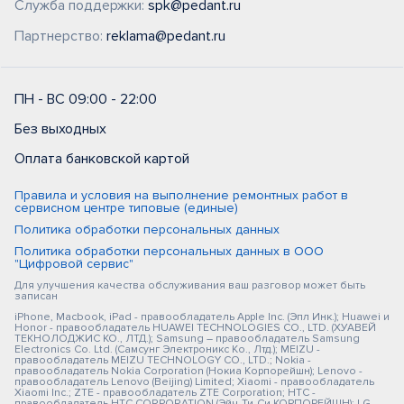
Служба поддержки:
spk@pedant.ru
Партнерство:
reklama@pedant.ru
ПН - ВС 09:00 - 22:00
Без выходных
Оплата банковской картой
Правила и условия на выполнение ремонтных работ в
сервисном центре типовые (единые)
Политика обработки персональных данных
Политика обработки персональных данных в ООО
"Цифровой сервис"
Для улучшения качества обслуживания ваш разговор может быть
записан
iPhone, Macbook, iPad - правообладатель Apple Inc. (Эпл Инк.); Huawei и
Honor - правообладатель HUAWEI TECHNOLOGIES CO., LTD. (ХУАВЕЙ
ТЕКНОЛОДЖИС КО., ЛТД.); Samsung – правообладатель Samsung
Electronics Co. Ltd. (Самсунг Электроникс Ко., Лтд.); MEIZU -
правообладатель MEIZU TECHNOLOGY CO., LTD.; Nokia -
правообладатель Nokia Corporation (Нокиа Корпорейшн); Lenovo -
правообладатель Lenovo (Beijing) Limited; Xiaomi - правообладатель
Xiaomi Inc.; ZTE - правообладатель ZTE Corporation; HTC -
правообладатель HTC CORPORATION (Эйч-Ти-Си КОРПОРЕЙШН); LG -