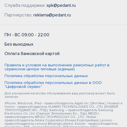
Служба поддержки:
spk@pedant.ru
Партнерство:
reklama@pedant.ru
ПН - ВС 09:00 - 22:00
Без выходных
Оплата банковской картой
Правила и условия на выполнение ремонтных работ в
сервисном центре типовые (единые)
Политика обработки персональных данных
Политика обработки персональных данных в ООО
"Цифровой сервис"
Для улучшения качества обслуживания ваш разговор может быть
записан
iPhone, Macbook, iPad - правообладатель Apple Inc. (Эпл Инк.); Huawei и
Honor - правообладатель HUAWEI TECHNOLOGIES CO., LTD. (ХУАВЕЙ
ТЕКНОЛОДЖИС КО., ЛТД.); Samsung – правообладатель Samsung
Electronics Co. Ltd. (Самсунг Электроникс Ко., Лтд.); MEIZU -
правообладатель MEIZU TECHNOLOGY CO., LTD.; Nokia -
правообладатель Nokia Corporation (Нокиа Корпорейшн); Lenovo -
правообладатель Lenovo (Beijing) Limited; Xiaomi - правообладатель