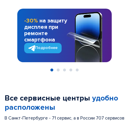
-30%
на защиту
дисплея при
ремонте
смартфона
Подробнее
Item
1
of
Все сервисные центры
удобно
5
расположены
В Санкт-Петербурге - 71 сервис, а в России 707 сервисов