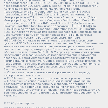
Xiaomi Inc.; ZTE - правообладатель ZTE Corporation; HTC -
правообладатель HTC CORPORATION (Эйч-Ти-Си КОРПОРЕЙШН); LG -
правообладатель LG Corp. (ЭлДжи Корп.); Philips - правообладатель
Koninklijke Philips N.V. (Конинклийке Филипс Н.В.); Sony -
правообладатель Sony Corporation (Сони Корпорейшн); ASUS -
правообладатель ASUSTeK Computer Inc. (Асустек Компьютер
Инкорпорейшн); ACER - правообладатель Acer Incorporated (Эйсер
Инкорпорейтед); DELL - правообладатель Dell Inc.(Делл Инк.); HP -
правообладатель HP Hewlett-Packard Group LLC (ЭйчПи Хьюлетт
Паккард Груп ЛЛК); Toshiba - правообладатель KABUSHIKI KAISHA
TOSHIBA, also trading as Toshiba Corporation (КАБУШИКИ КАЙША
ТОШИБА также торгующая как Тосиба Корпорейшн). Товарные знаки
используется с целью описания товара, в отношении которых
производятся услуги по ремонту сервисными центрами
«PEDANT».Услуги оказываются в неавторизованных сервисных
центрах «PEDANT», не связанными с компаниями Правообладателями
товарных знаков и/или с ее официальными представителями в
отношении товаров, которые уже были введены в гражданский
оборот в смысле статьи 1487 ГК РФ ** - время ремонта, срок гарантии
могут меняться в зависимости от модели устройства и сложности
проводимых работ Информация о соответствующих моделях и
комплектациях и их наличии, ценах, возможных выгодах и условиях
приобретения доступна в сервисных центрах Pedant.ru. Не является
публичной офертой. Оферта на сервисное обслуживание
Застрахованного имущества
— СЦ не является уполномоченной организацией продавца,
импортера, изготовителя.
— СЦ "Педант" не является авторизованным сервис центром.
— Обозначение используется не с целью индивидуализации
соответствующих услуг по ремонту и введения посетителей в
заблуждение, а с целью информирования потребителей о
предоставляемых услугах в отношении техники правообладателей.
Вся информация на сайте носит исключительно информационный
характер.
© 2026 pedant-spb.ru