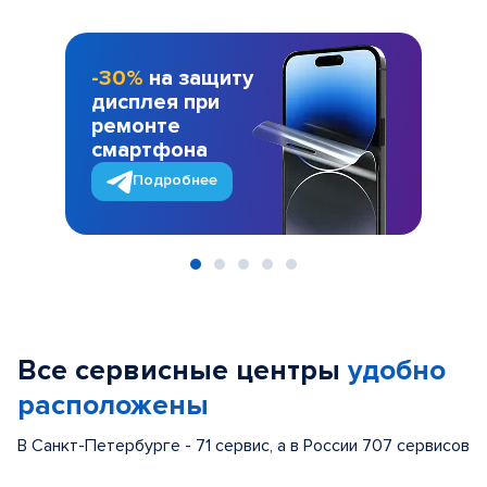
-30%
на защиту
дисплея при
ремонте
смартфона
Подробнее
Item
1
of
Все сервисные центры
удобно
5
расположены
В Санкт-Петербурге - 71 сервис, а в России 707 сервисов