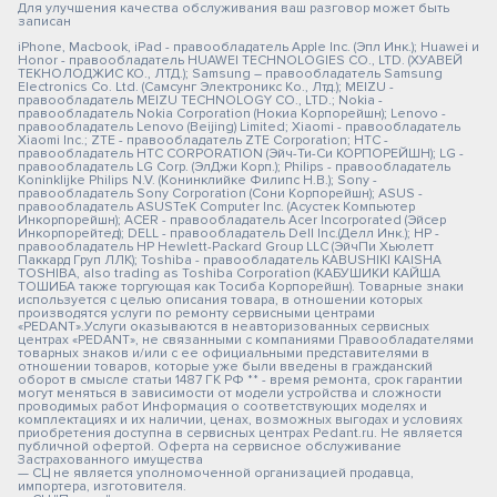
Для улучшения качества обслуживания ваш разговор может быть
записан
iPhone, Macbook, iPad - правообладатель Apple Inc. (Эпл Инк.); Huawei и
Honor - правообладатель HUAWEI TECHNOLOGIES CO., LTD. (ХУАВЕЙ
ТЕКНОЛОДЖИС КО., ЛТД.); Samsung – правообладатель Samsung
Electronics Co. Ltd. (Самсунг Электроникс Ко., Лтд.); MEIZU -
правообладатель MEIZU TECHNOLOGY CO., LTD.; Nokia -
правообладатель Nokia Corporation (Нокиа Корпорейшн); Lenovo -
правообладатель Lenovo (Beijing) Limited; Xiaomi - правообладатель
Xiaomi Inc.; ZTE - правообладатель ZTE Corporation; HTC -
правообладатель HTC CORPORATION (Эйч-Ти-Си КОРПОРЕЙШН); LG -
правообладатель LG Corp. (ЭлДжи Корп.); Philips - правообладатель
Koninklijke Philips N.V. (Конинклийке Филипс Н.В.); Sony -
правообладатель Sony Corporation (Сони Корпорейшн); ASUS -
правообладатель ASUSTeK Computer Inc. (Асустек Компьютер
Инкорпорейшн); ACER - правообладатель Acer Incorporated (Эйсер
Инкорпорейтед); DELL - правообладатель Dell Inc.(Делл Инк.); HP -
правообладатель HP Hewlett-Packard Group LLC (ЭйчПи Хьюлетт
Паккард Груп ЛЛК); Toshiba - правообладатель KABUSHIKI KAISHA
TOSHIBA, also trading as Toshiba Corporation (КАБУШИКИ КАЙША
ТОШИБА также торгующая как Тосиба Корпорейшн). Товарные знаки
используется с целью описания товара, в отношении которых
производятся услуги по ремонту сервисными центрами
«PEDANT».Услуги оказываются в неавторизованных сервисных
центрах «PEDANT», не связанными с компаниями Правообладателями
товарных знаков и/или с ее официальными представителями в
отношении товаров, которые уже были введены в гражданский
оборот в смысле статьи 1487 ГК РФ ** - время ремонта, срок гарантии
могут меняться в зависимости от модели устройства и сложности
проводимых работ Информация о соответствующих моделях и
комплектациях и их наличии, ценах, возможных выгодах и условиях
приобретения доступна в сервисных центрах Pedant.ru. Не является
публичной офертой. Оферта на сервисное обслуживание
Застрахованного имущества
— СЦ не является уполномоченной организацией продавца,
импортера, изготовителя.