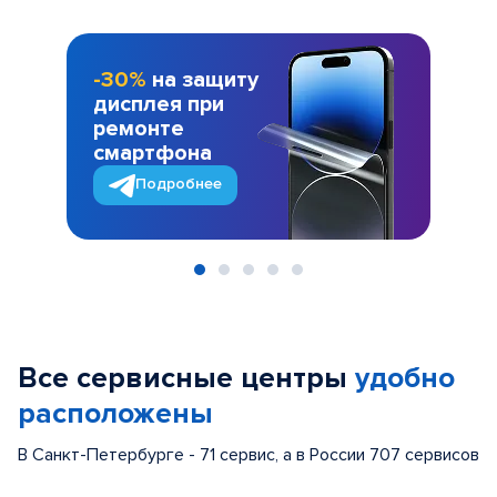
-30%
на защиту
дисплея при
ремонте
смартфона
Подробнее
Item
1
of
Все сервисные центры
удобно
5
расположены
В Санкт-Петербурге - 71 сервис, а в России 707 сервисов