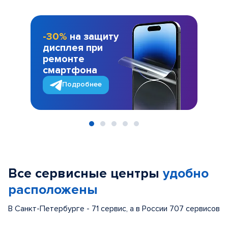
-30%
на защиту
дисплея при
ремонте
смартфона
Подробнее
Item
1
of
Все сервисные центры
удобно
5
расположены
В Санкт-Петербурге - 71 сервис, а в России 707 сервисов