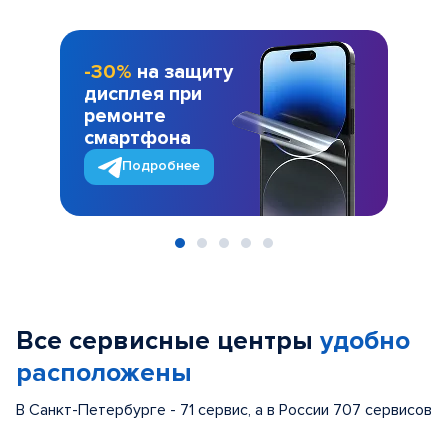
-30%
на защиту
дисплея при
ремонте
смартфона
Подробнее
Item
1
of
Все сервисные центры
удобно
5
расположены
В Санкт-Петербурге - 71 сервис, а в России 707 сервисов