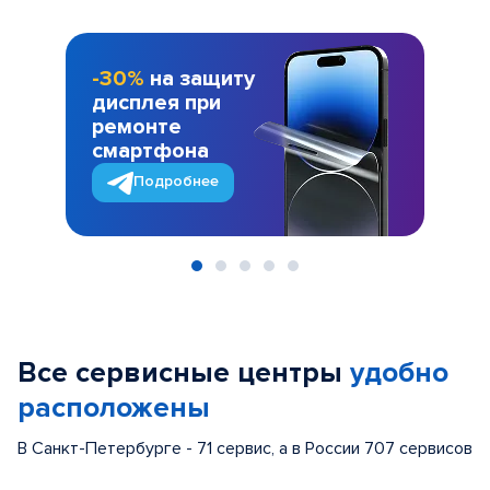
-30%
на защиту
дисплея при
ремонте
смартфона
Подробнее
Item
1
of
Все сервисные центры
удобно
5
расположены
В Санкт-Петербурге - 71 сервис, а в России 707 сервисов