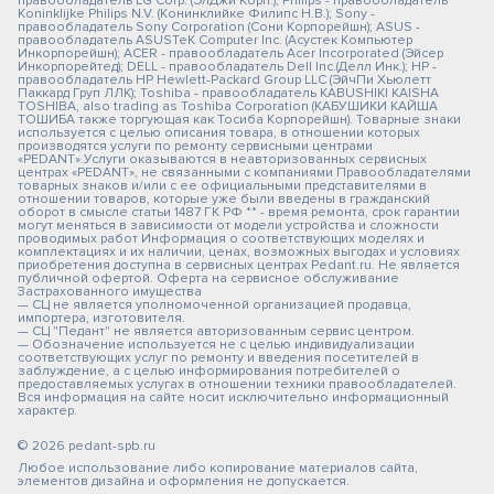
правообладатель LG Corp. (ЭлДжи Корп.); Philips - правообладатель
Koninklijke Philips N.V. (Конинклийке Филипс Н.В.); Sony -
правообладатель Sony Corporation (Сони Корпорейшн); ASUS -
правообладатель ASUSTeK Computer Inc. (Асустек Компьютер
Инкорпорейшн); ACER - правообладатель Acer Incorporated (Эйсер
Инкорпорейтед); DELL - правообладатель Dell Inc.(Делл Инк.); HP -
правообладатель HP Hewlett-Packard Group LLC (ЭйчПи Хьюлетт
Паккард Груп ЛЛК); Toshiba - правообладатель KABUSHIKI KAISHA
TOSHIBA, also trading as Toshiba Corporation (КАБУШИКИ КАЙША
ТОШИБА также торгующая как Тосиба Корпорейшн). Товарные знаки
используется с целью описания товара, в отношении которых
производятся услуги по ремонту сервисными центрами
«PEDANT».Услуги оказываются в неавторизованных сервисных
центрах «PEDANT», не связанными с компаниями Правообладателями
товарных знаков и/или с ее официальными представителями в
отношении товаров, которые уже были введены в гражданский
оборот в смысле статьи 1487 ГК РФ ** - время ремонта, срок гарантии
могут меняться в зависимости от модели устройства и сложности
проводимых работ Информация о соответствующих моделях и
комплектациях и их наличии, ценах, возможных выгодах и условиях
приобретения доступна в сервисных центрах Pedant.ru. Не является
публичной офертой. Оферта на сервисное обслуживание
Застрахованного имущества
— СЦ не является уполномоченной организацией продавца,
импортера, изготовителя.
— СЦ "Педант" не является авторизованным сервис центром.
— Обозначение используется не с целью индивидуализации
соответствующих услуг по ремонту и введения посетителей в
заблуждение, а с целью информирования потребителей о
предоставляемых услугах в отношении техники правообладателей.
Вся информация на сайте носит исключительно информационный
характер.
© 2026 pedant-spb.ru
Любое использование либо копирование материалов сайта,
элементов дизайна и оформления не допускается.