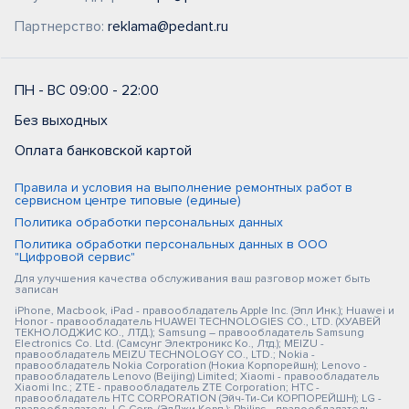
Партнерство:
reklama@pedant.ru
ПН - ВС 09:00 - 22:00
Без выходных
Оплата банковской картой
Правила и условия на выполнение ремонтных работ в
сервисном центре типовые (единые)
Политика обработки персональных данных
Политика обработки персональных данных в ООО
"Цифровой сервис"
Для улучшения качества обслуживания ваш разговор может быть
записан
iPhone, Macbook, iPad - правообладатель Apple Inc. (Эпл Инк.); Huawei и
Honor - правообладатель HUAWEI TECHNOLOGIES CO., LTD. (ХУАВЕЙ
ТЕКНОЛОДЖИС КО., ЛТД.); Samsung – правообладатель Samsung
Electronics Co. Ltd. (Самсунг Электроникс Ко., Лтд.); MEIZU -
правообладатель MEIZU TECHNOLOGY CO., LTD.; Nokia -
правообладатель Nokia Corporation (Нокиа Корпорейшн); Lenovo -
правообладатель Lenovo (Beijing) Limited; Xiaomi - правообладатель
Xiaomi Inc.; ZTE - правообладатель ZTE Corporation; HTC -
правообладатель HTC CORPORATION (Эйч-Ти-Си КОРПОРЕЙШН); LG -