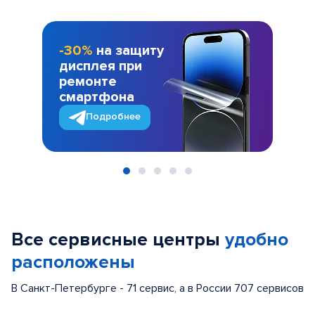
-30%
на защиту
дисплея при
ремонте
смартфона
Подробнее
Item
1
of
Все сервисные центры
удобно
5
расположены
В Санкт-Петербурге - 71 сервис, а в России 707 сервисов