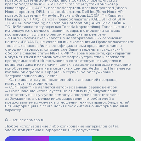
правообладатель Sony Corporation (Сони Корпорейшн); ASUS -
правообладатель ASUSTeK Computer Inc. (Асустек Компьютер
Инкорпорейшн); ACER - правообладатель Acer Incorporated (Эйсер
Инкорпорейтед); DELL - правообладатель Dell Inc.(Делл Инк.); HP -
правообладатель HP Hewlett-Packard Group LLC (ЭйчПи Хьюлетт
Паккард Груп ЛЛК); Toshiba - правообладатель KABUSHIKI KAISHA
TOSHIBA, also trading as Toshiba Corporation (КАБУШИКИ КАЙША
ТОШИБА также торгующая как Тосиба Корпорейшн). Товарные знаки
используется с целью описания товара, в отношении которых
производятся услуги по ремонту сервисными центрами
«PEDANT».Услуги оказываются в неавторизованных сервисных
центрах «PEDANT», не связанными с компаниями Правообладателями
товарных знаков и/или с ее официальными представителями в
отношении товаров, которые уже были введены в гражданский
оборот в смысле статьи 1487 ГК РФ ** - время ремонта, срок гарантии
могут меняться в зависимости от модели устройства и сложности
проводимых работ Информация о соответствующих моделях и
комплектациях и их наличии, ценах, возможных выгодах и условиях
приобретения доступна в сервисных центрах Pedant.ru. Не является
публичной офертой. Оферта на сервисное обслуживание
Застрахованного имущества
— СЦ не является уполномоченной организацией продавца,
импортера, изготовителя.
— СЦ "Педант" не является авторизованным сервис центром.
— Обозначение используется не с целью индивидуализации
соответствующих услуг по ремонту и введения посетителей в
заблуждение, а с целью информирования потребителей о
предоставляемых услугах в отношении техники правообладателей.
Вся информация на сайте носит исключительно информационный
характер.
© 2026 pedant-spb.ru
Любое использование либо копирование материалов сайта,
элементов дизайна и оформления не допускается.