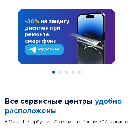
-30%
на защиту
дисплея при
ремонте
смартфона
Подробнее
Item
1
of
Все сервисные центры
удобно
5
расположены
В Санкт-Петербурге - 71 сервис, а в России 707 сервисов