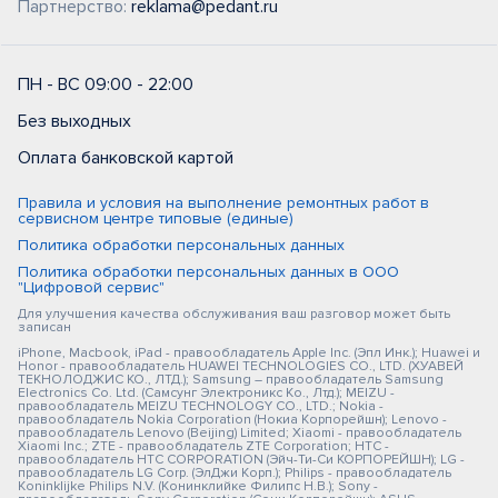
Партнерство:
reklama@pedant.ru
ПН - ВС 09:00 - 22:00
Без выходных
Оплата банковской картой
Правила и условия на выполнение ремонтных работ в
сервисном центре типовые (единые)
Политика обработки персональных данных
Политика обработки персональных данных в ООО
"Цифровой сервис"
Для улучшения качества обслуживания ваш разговор может быть
записан
iPhone, Macbook, iPad - правообладатель Apple Inc. (Эпл Инк.); Huawei и
Honor - правообладатель HUAWEI TECHNOLOGIES CO., LTD. (ХУАВЕЙ
ТЕКНОЛОДЖИС КО., ЛТД.); Samsung – правообладатель Samsung
Electronics Co. Ltd. (Самсунг Электроникс Ко., Лтд.); MEIZU -
правообладатель MEIZU TECHNOLOGY CO., LTD.; Nokia -
правообладатель Nokia Corporation (Нокиа Корпорейшн); Lenovo -
правообладатель Lenovo (Beijing) Limited; Xiaomi - правообладатель
Xiaomi Inc.; ZTE - правообладатель ZTE Corporation; HTC -
правообладатель HTC CORPORATION (Эйч-Ти-Си КОРПОРЕЙШН); LG -
правообладатель LG Corp. (ЭлДжи Корп.); Philips - правообладатель
Koninklijke Philips N.V. (Конинклийке Филипс Н.В.); Sony -