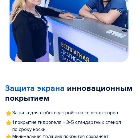
Item
1
of
Защита экрана
инновационным
5
покрытием
Защита для любого устройства со всех сторон
1 покрытие гидрогеля = 3-5 стандартных стекол
по сроку носки
Минимальная толщина покрытия сохраняет