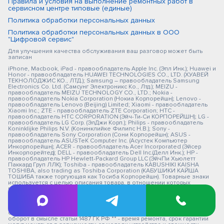
Правила и условия на выполнение ремонтных работ в
сервисном центре типовые (единые)
Политика обработки персональных данных
Политика обработки персональных данных в ООО
"Цифровой сервис"
Для улучшения качества обслуживания ваш разговор может быть
записан
iPhone, Macbook, iPad - правообладатель Apple Inc. (Эпл Инк.); Huawei и
Honor - правообладатель HUAWEI TECHNOLOGIES CO., LTD. (ХУАВЕЙ
ТЕКНОЛОДЖИС КО., ЛТД.); Samsung – правообладатель Samsung
Electronics Co. Ltd. (Самсунг Электроникс Ко., Лтд.); MEIZU -
правообладатель MEIZU TECHNOLOGY CO., LTD.; Nokia -
правообладатель Nokia Corporation (Нокиа Корпорейшн); Lenovo -
правообладатель Lenovo (Beijing) Limited; Xiaomi - правообладатель
Xiaomi Inc.; ZTE - правообладатель ZTE Corporation; HTC -
правообладатель HTC CORPORATION (Эйч-Ти-Си КОРПОРЕЙШН); LG -
правообладатель LG Corp. (ЭлДжи Корп.); Philips - правообладатель
Koninklijke Philips N.V. (Конинклийке Филипс Н.В.); Sony -
правообладатель Sony Corporation (Сони Корпорейшн); ASUS -
правообладатель ASUSTeK Computer Inc. (Асустек Компьютер
Инкорпорейшн); ACER - правообладатель Acer Incorporated (Эйсер
Инкорпорейтед); DELL - правообладатель Dell Inc.(Делл Инк.); HP -
правообладатель HP Hewlett-Packard Group LLC (ЭйчПи Хьюлетт
Паккард Груп ЛЛК); Toshiba - правообладатель KABUSHIKI KAISHA
TOSHIBA, also trading as Toshiba Corporation (КАБУШИКИ КАЙША
ТОШИБА также торгующая как Тосиба Корпорейшн). Товарные знаки
используется с целью описания товара, в отношении которых
производятся услуги по ремонту сервисными центрами
«PEDANT».Услуги оказываются в неавторизованных сервисных
центрах «PEDANT», не связанными с компаниями Правообладателями
товарных знаков и/или с ее официальными представителями в
отношении товаров, которые уже были введены в гражданский
оборот в смысле статьи 1487 ГК РФ ** - время ремонта, срок гарантии