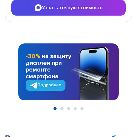
Узнать точную стоимость
-30%
на защиту
дисплея при
ремонте
смартфона
Подробнее
Item
1
of