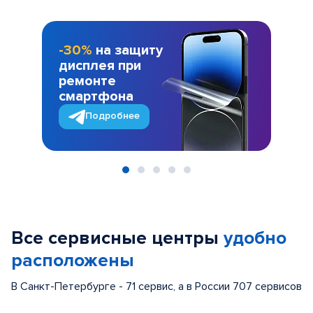
-30%
на защиту
дисплея при
ремонте
смартфона
Подробнее
Item
1
of
Все сервисные центры
удобно
5
расположены
В Санкт-Петербурге - 71 сервис, а в России 707 сервисов