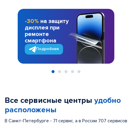
-30%
на защиту
дисплея при
ремонте
смартфона
Подробнее
Item
1
of
Все сервисные центры
удобно
5
расположены
В Санкт-Петербурге - 71 сервис, а в России 707 сервисов