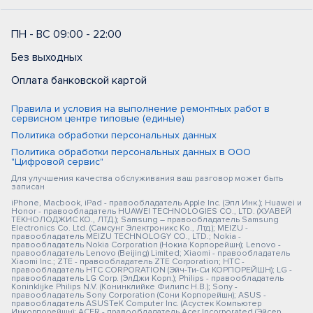
ПН - ВС 09:00 - 22:00
Без выходных
Оплата банковской картой
Правила и условия на выполнение ремонтных работ в
сервисном центре типовые (единые)
Политика обработки персональных данных
Политика обработки персональных данных в ООО
"Цифровой сервис"
Для улучшения качества обслуживания ваш разговор может быть
записан
iPhone, Macbook, iPad - правообладатель Apple Inc. (Эпл Инк.); Huawei и
Honor - правообладатель HUAWEI TECHNOLOGIES CO., LTD. (ХУАВЕЙ
ТЕКНОЛОДЖИС КО., ЛТД.); Samsung – правообладатель Samsung
Electronics Co. Ltd. (Самсунг Электроникс Ко., Лтд.); MEIZU -
правообладатель MEIZU TECHNOLOGY CO., LTD.; Nokia -
правообладатель Nokia Corporation (Нокиа Корпорейшн); Lenovo -
правообладатель Lenovo (Beijing) Limited; Xiaomi - правообладатель
Xiaomi Inc.; ZTE - правообладатель ZTE Corporation; HTC -
правообладатель HTC CORPORATION (Эйч-Ти-Си КОРПОРЕЙШН); LG -
правообладатель LG Corp. (ЭлДжи Корп.); Philips - правообладатель
Koninklijke Philips N.V. (Конинклийке Филипс Н.В.); Sony -
правообладатель Sony Corporation (Сони Корпорейшн); ASUS -
правообладатель ASUSTeK Computer Inc. (Асустек Компьютер
Инкорпорейшн); ACER - правообладатель Acer Incorporated (Эйсер