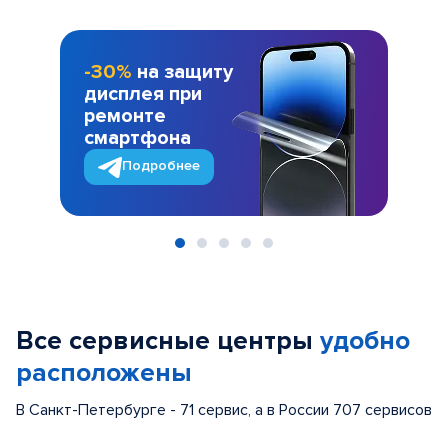
-30%
на защиту
дисплея при
ремонте
смартфона
Подробнее
Item
1
of
Все сервисные центры
удобно
5
расположены
В Санкт-Петербурге - 71 сервис, а в России 707 сервисов