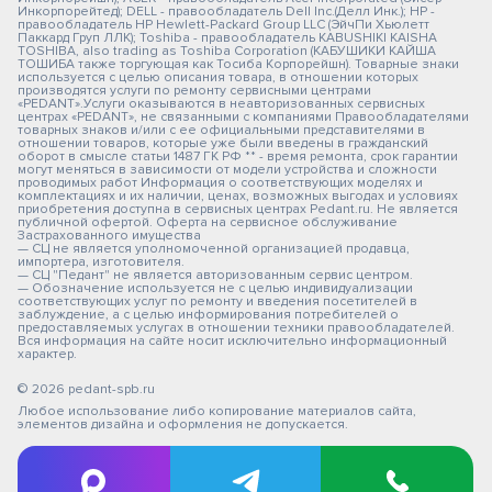
Инкорпорейтед); DELL - правообладатель Dell Inc.(Делл Инк.); HP -
правообладатель HP Hewlett-Packard Group LLC (ЭйчПи Хьюлетт
Паккард Груп ЛЛК); Toshiba - правообладатель KABUSHIKI KAISHA
TOSHIBA, also trading as Toshiba Corporation (КАБУШИКИ КАЙША
ТОШИБА также торгующая как Тосиба Корпорейшн). Товарные знаки
используется с целью описания товара, в отношении которых
производятся услуги по ремонту сервисными центрами
«PEDANT».Услуги оказываются в неавторизованных сервисных
центрах «PEDANT», не связанными с компаниями Правообладателями
товарных знаков и/или с ее официальными представителями в
отношении товаров, которые уже были введены в гражданский
оборот в смысле статьи 1487 ГК РФ ** - время ремонта, срок гарантии
могут меняться в зависимости от модели устройства и сложности
проводимых работ Информация о соответствующих моделях и
комплектациях и их наличии, ценах, возможных выгодах и условиях
приобретения доступна в сервисных центрах Pedant.ru. Не является
публичной офертой. Оферта на сервисное обслуживание
Застрахованного имущества
— СЦ не является уполномоченной организацией продавца,
импортера, изготовителя.
— СЦ "Педант" не является авторизованным сервис центром.
— Обозначение используется не с целью индивидуализации
соответствующих услуг по ремонту и введения посетителей в
заблуждение, а с целью информирования потребителей о
предоставляемых услугах в отношении техники правообладателей.
Вся информация на сайте носит исключительно информационный
характер.
© 2026 pedant-spb.ru
Любое использование либо копирование материалов сайта,
элементов дизайна и оформления не допускается.