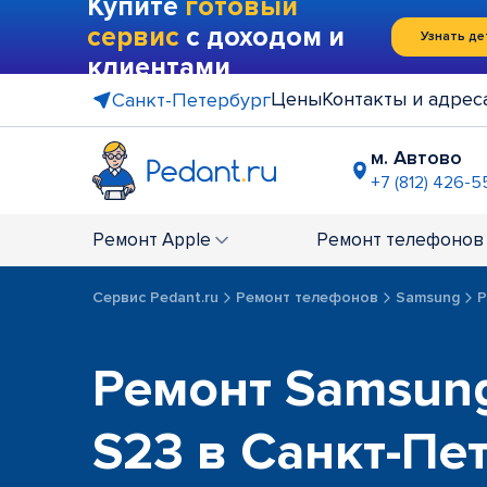
Купите
готовый
сервис
с доходом и
Узнать де
клиентами
Цены
Контакты и адрес
Санкт-Петербург
м. Автово
+7 (812) 426-5
м. Василе
+7 (812) 214
Ремонт
Apple
Ремонт
телефонов
м. Гражда
+7 (812) 416
Сервис Pedant.ru
Ремонт телефонов
Samsung
Р
м. Коменд
+7 (812) 501
м. Лесная
Ремонт Samsung
+7 (812) 60
м. Москов
S23 в Санкт-Пе
+7 (812) 42
м. Парк П