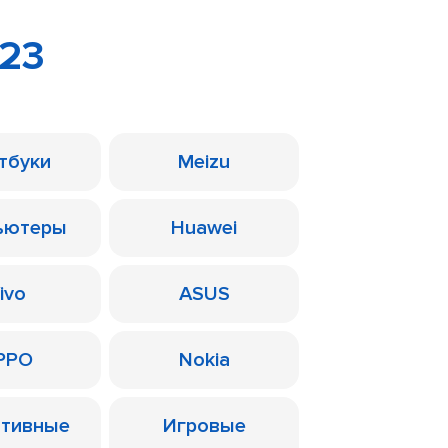
S23
тбуки
Meizu
ьютеры
Huawei
ivo
ASUS
PPO
Nokia
ативные
Игровые