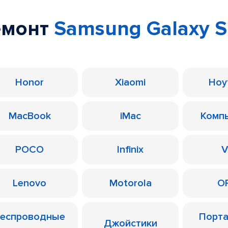
емонт
Samsung Galaxy 
Honor
Xiaomi
Ноу
MacBook
iMac
Комп
POCO
Infinix
V
Lenovo
Motorola
O
еспроводные
Порт
Джойстики