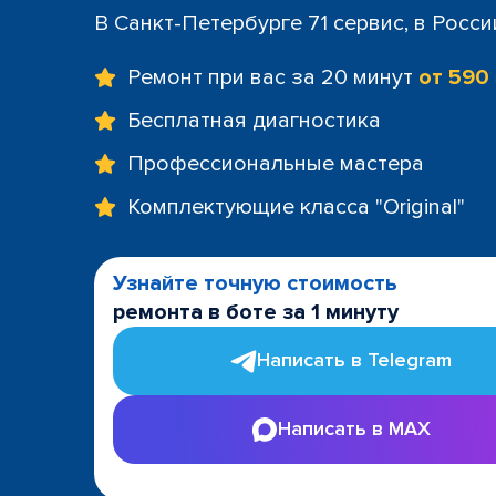
+7 (812) 60
В Санкт-Петербурге 71 сервис, в Росс
м. Площад
+7 (812) 635
Ремонт при вас за 20 минут
от 590
м. Проспе
+7 (812) 60
Бесплатная диагностика
м. Пушкин
Профессиональные мастера
+7 (812) 200
м. Технол
Комплектующие класса "Original"
+7 (812) 603
м. Чёрная
+7 (812) 60
Узнайте точную стоимость
ТРК "LeoMa
ремонта в боте за 1 минуту
+7 (812) 602
ост. "Боль
Написать в Telegram
+7 (812) 214
ост. "Прос
Написать в MAX
+7 (812) 214
ост. "Ули
+7 (812) 214