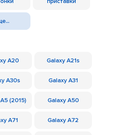
лонки
приставки
е...
axy A20
Galaxy A21s
xy A30s
Galaxy A31
 A5 (2015)
Galaxy A50
axy A71
Galaxy A72