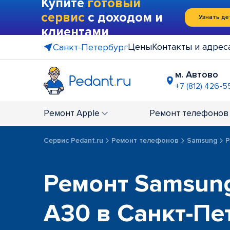
Купите
готовый
сервис
с доходом и
Узнать де
клиентами
Цены
Контакты и адрес
Санкт-Петербург
м. Автово
+7 (812) 426-5
м. Василе
+7 (812) 214
Ремонт
Apple
Ремонт
телефонов
м. Гражда
+7 (812) 416
Сервис Pedant.ru
Ремонт телефонов
Samsung
Р
м. Коменд
+7 (812) 501
м. Лесная
Ремонт Samsung
+7 (812) 60
м. Москов
A30 в Санкт-Пе
+7 (812) 42
м. Парк П