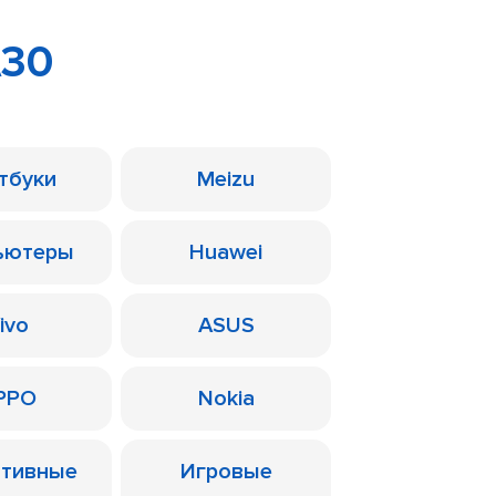
A30
тбуки
Meizu
ьютеры
Huawei
ivo
ASUS
PPO
Nokia
ативные
Игровые