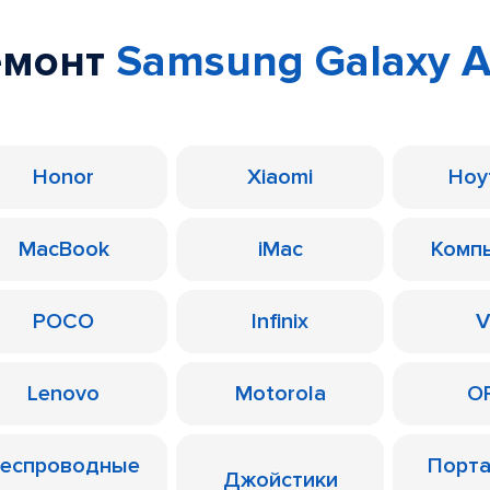
емонт
Samsung Galaxy 
Honor
Xiaomi
Ноу
MacBook
iMac
Комп
POCO
Infinix
V
Lenovo
Motorola
O
еспроводные
Порт
Джойстики