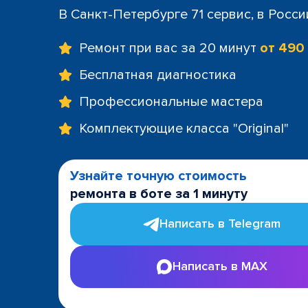
+7 (812) 60
В Санкт-Петербурге 71 сервис, в Росс
м. Площад
+7 (812) 635
Ремонт при вас за 20 минут
от 490
м. Проспе
+7 (812) 60
Бесплатная диагностика
м. Пушкин
Профессиональные мастера
+7 (812) 200
м. Технол
Комплектующие класса "Original"
+7 (812) 603
м. Чёрная
+7 (812) 60
Узнайте точную стоимость
ТРК "LeoMa
ремонта в боте за 1 минуту
+7 (812) 602
ост. "Боль
Написать в Telegram
+7 (812) 214
ост. "Прос
Написать в MAX
+7 (812) 214
ост. "Ули
+7 (812) 214