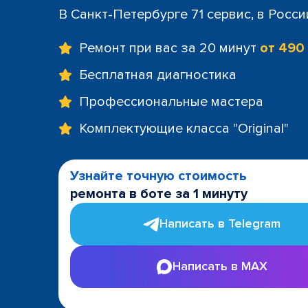
+7 (812) 60
В Санкт-Петербурге 71 сервис, в Росс
м. Площад
+7 (812) 635
Ремонт при вас за 20 минут
от 490
м. Проспе
+7 (812) 60
Бесплатная диагностика
м. Пушкин
Профессиональные мастера
+7 (812) 200
м. Технол
Комплектующие класса "Original"
+7 (812) 603
м. Чёрная
+7 (812) 60
Узнайте точную стоимость
ТРК "LeoMa
ремонта в боте за 1 минуту
+7 (812) 602
ост. "Боль
Написать в Telegram
+7 (812) 214
ост. "Прос
Написать в MAX
+7 (812) 214
ост. "Ули
+7 (812) 214