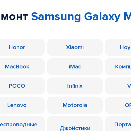
емонт
Samsung Galaxy 
Honor
Xiaomi
Ноу
MacBook
iMac
Комп
POCO
Infinix
V
Lenovo
Motorola
O
еспроводные
Порт
Джойстики