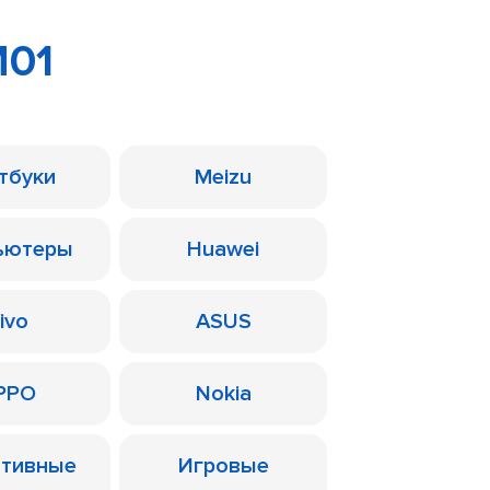
M01
тбуки
Meizu
ьютеры
Huawei
ivo
ASUS
PPO
Nokia
ативные
Игровые