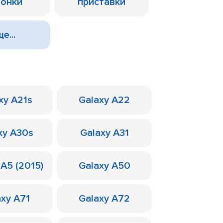
лонки
приставки
е...
xy A21s
Galaxy A22
xy A30s
Galaxy A31
 A5 (2015)
Galaxy A50
axy A71
Galaxy A72