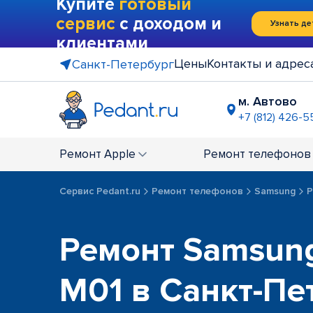
Купите
готовый
сервис
с доходом и
Узнать де
клиентами
Цены
Контакты и адрес
Санкт-Петербург
м. Автово
+7 (812) 426-5
м. Василе
+7 (812) 214
Ремонт
Apple
Ремонт
телефонов
м. Гражда
+7 (812) 416
Сервис Pedant.ru
Ремонт телефонов
Samsung
Р
м. Коменд
+7 (812) 501
м. Лесная
Ремонт Samsung
+7 (812) 60
м. Москов
M01 в Санкт-Пе
+7 (812) 42
м. Парк П