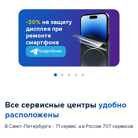
-30%
на защиту
дисплея при
ремонте
смартфона
Подробнее
Item
1
of
Все сервисные центры
удобно
5
расположены
В Санкт-Петербурге - 71 сервис, а в России 707 сервисов