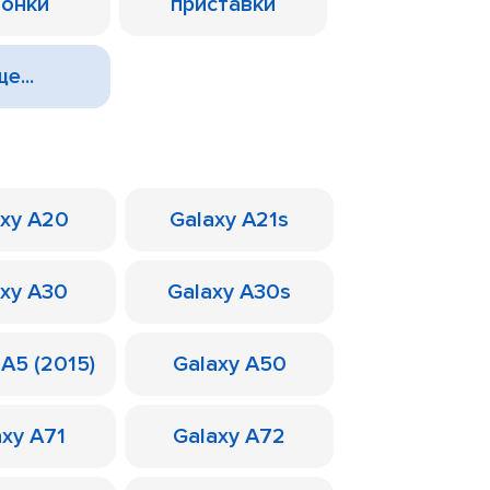
лонки
приставки
е...
axy A20
Galaxy A21s
axy A30
Galaxy A30s
 A5 (2015)
Galaxy A50
axy A71
Galaxy A72