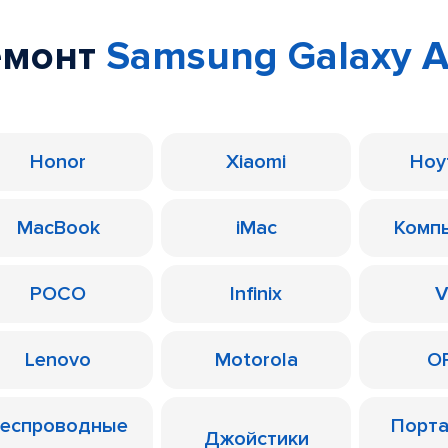
емонт
Samsung Galaxy A
Honor
Xiaomi
Ноу
MacBook
iMac
Комп
POCO
Infinix
V
Lenovo
Motorola
O
еспроводные
Порт
Джойстики