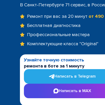
+7 (812) 60
В Санкт-Петербурге 71 сервис, в Росс
м. Площад
+7 (812) 635
Ремонт при вас за 20 минут
от 490
м. Проспе
+7 (812) 60
Бесплатная диагностика
м. Пушкин
Профессиональные мастера
+7 (812) 200
м. Технол
Комплектующие класса "Original"
+7 (812) 603
м. Чёрная
+7 (812) 60
Узнайте точную стоимость
ТРК "LeoMa
ремонта в боте за 1 минуту
+7 (812) 602
ост. "Боль
Написать в Telegram
+7 (812) 214
ост. "Прос
Написать в MAX
+7 (812) 214
ост. "Ули
+7 (812) 214