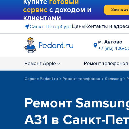
Купите
готовый
сервис
с доходом и
Узнать де
клиентами
Цены
Контакты и адрес
Санкт-Петербург
м. Автово
+7 (812) 426-5
м. Василе
+7 (812) 214
Ремонт
Apple
Ремонт
телефонов
м. Гражда
+7 (812) 416
Сервис Pedant.ru
Ремонт телефонов
Samsung
Р
м. Коменд
+7 (812) 501
м. Лесная
Ремонт Samsung
+7 (812) 60
м. Москов
A31 в Санкт-Пе
+7 (812) 42
м. Парк П