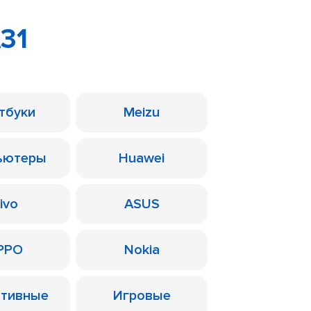
31
тбуки
Meizu
ьютеры
Huawei
ivo
ASUS
PPO
Nokia
ативные
Игровые