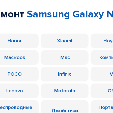
емонт
Samsung Galaxy N
Honor
Xiaomi
Ноу
MacBook
iMac
Комп
POCO
Infinix
V
Lenovo
Motorola
O
еспроводные
Порт
Джойстики