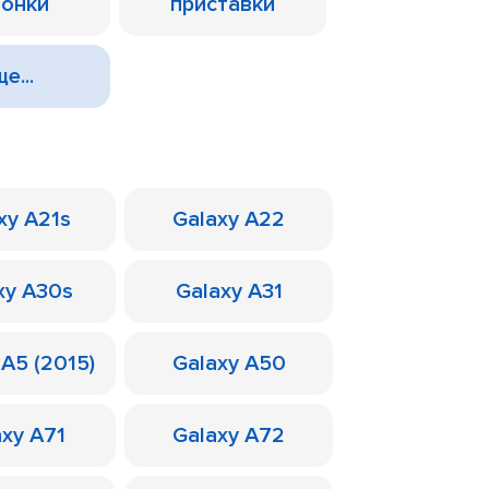
лонки
приставки
е...
xy A21s
Galaxy A22
xy A30s
Galaxy A31
 A5 (2015)
Galaxy A50
axy A71
Galaxy A72