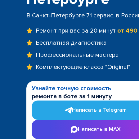
+7 (812) 60
м. Площад
В Санкт-Петербурге 71 сервис, в Росс
+7 (812) 635
м. Проспе
Ремонт при вас за 20 минут
от 490
+7 (812) 60
м. Пушкин
Бесплатная диагностика
+7 (812) 200
Профессиональные мастера
м. Технол
+7 (812) 603
Комплектующие класса "Original"
м. Чёрная
+7 (812) 60
ТРК "LeoMa
Узнайте точную стоимость
+7 (812) 602
ремонта в боте за 1 минуту
ост. "Боль
+7 (812) 214
Написать в Telegram
ост. "Прос
+7 (812) 214
Написать в MAX
ост. "Ули
+7 (812) 214