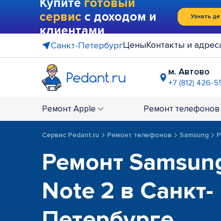
Купите
готовый
сервис
с доходом и
Узнать де
клиентами
Цены
Контакты и адрес
Санкт-Петербург
м. Автово
+7 (812) 426-5
м. Василе
+7 (812) 214
Ремонт
Apple
Ремонт
телефонов
м. Гражда
+7 (812) 416
Сервис Pedant.ru
Ремонт телефонов
Samsung
Р
м. Коменд
Ремонт Samsung
+7 (812) 501
м. Лесная
+7 (812) 60
Note 2 в Санкт-
м. Москов
+7 (812) 42
Петербурге
м. Парк П