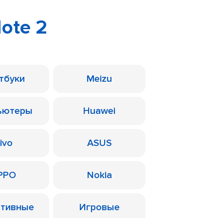
ote 2
тбуки
Meizu
ьютеры
Huawei
ivo
ASUS
PPO
Nokia
ативные
Игровые