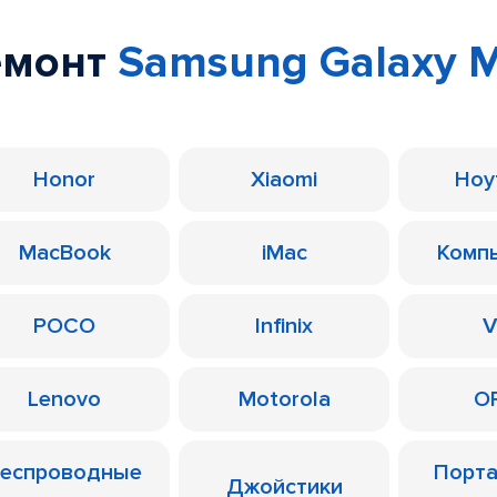
емонт
Samsung Galaxy 
Honor
Xiaomi
Ноу
MacBook
iMac
Комп
POCO
Infinix
V
Lenovo
Motorola
O
еспроводные
Порт
Джойстики