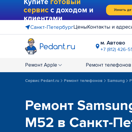
Купите
готовый
сервис
с доходом и
Узнать де
клиентами
Цены
Контакты и адрес
Санкт-Петербург
м. Автово
+7 (812) 426-5
м. Василе
+7 (812) 214
Ремонт
Apple
Ремонт
телефонов
м. Гражда
+7 (812) 416
Сервис Pedant.ru
Ремонт телефонов
Samsung
Р
м. Коменд
+7 (812) 501
м. Лесная
Ремонт Samsung
+7 (812) 60
м. Москов
M52 в Санкт-Пе
+7 (812) 42
м. Парк П