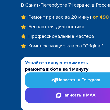
+7 (812) 60
В Санкт-Петербурге 71 сервис, в Росс
м. Площад
+7 (812) 635
Ремонт при вас за 20 минут
от 490
м. Проспе
+7 (812) 60
Бесплатная диагностика
м. Пушкин
Профессиональные мастера
+7 (812) 200
м. Технол
Комплектующие класса "Original"
+7 (812) 603
м. Чёрная
+7 (812) 60
Узнайте точную стоимость
ТРК "LeoMa
ремонта в боте за 1 минуту
+7 (812) 602
ост. "Боль
Написать в Telegram
+7 (812) 214
ост. "Прос
Написать в MAX
+7 (812) 214
ост. "Ули
+7 (812) 214