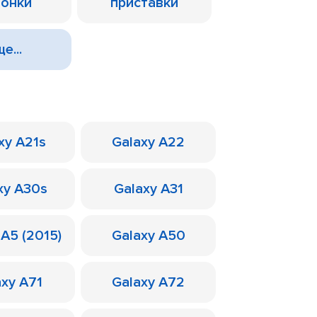
лонки
приставки
е...
xy A21s
Galaxy A22
xy A30s
Galaxy A31
 A5 (2015)
Galaxy A50
axy A71
Galaxy A72