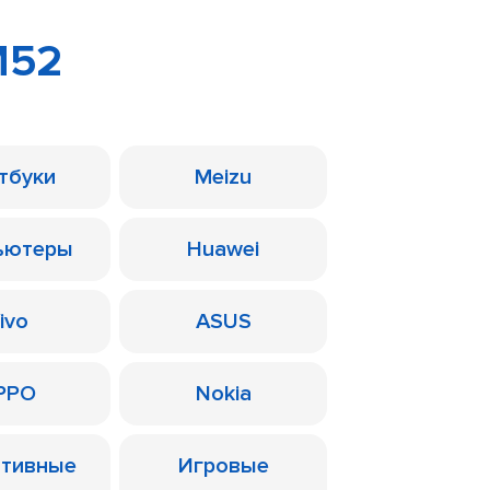
M52
тбуки
Meizu
ьютеры
Huawei
ivo
ASUS
PPO
Nokia
ативные
Игровые