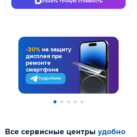
Узнать точную стоимость
-30%
на защиту
дисплея при
ремонте
смартфона
Подробнее
Item
1
of
Все сервисные центры
удобно
5