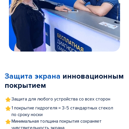
Item
1
of
Защита экрана
инновационным
5
покрытием
Защита для любого устройства со всех сторон
1 покрытие гидрогеля = 3-5 стандартных стекол
по сроку носки
Минимальная толщина покрытия сохраняет
чувствительность экрана