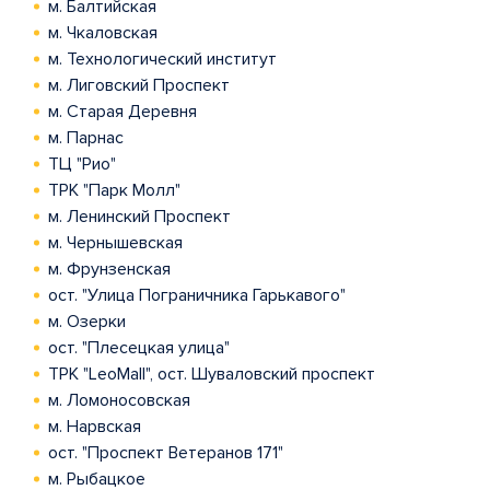
м. Балтийская
м. Чкаловская
м. Технологический институт
м. Лиговский Проспект
м. Старая Деревня
м. Парнас
ТЦ "Рио"
ТРК "Парк Молл"
м. Ленинский Проспект
м. Чернышевская
м. Фрунзенская
ост. "Улица Пограничника Гарькавого"
м. Озерки
ост. "Плесецкая улица"
ТРК "LeoMall", ост. Шуваловский проспект
м. Ломоносовская
м. Нарвская
ост. "Проспект Ветеранов 171"
м. Рыбацкое