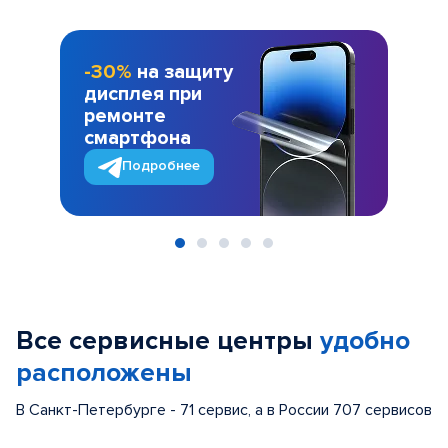
-30%
на защиту
дисплея при
ремонте
смартфона
Подробнее
Item
1
of
Все сервисные центры
удобно
5
расположены
В Санкт-Петербурге - 71 сервис, а в России 707 сервисов