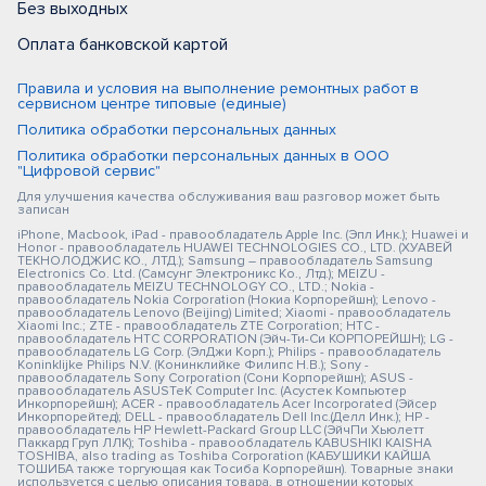
Без выходных
Оплата банковской картой
Правила и условия на выполнение ремонтных работ в
сервисном центре типовые (единые)
Политика обработки персональных данных
Политика обработки персональных данных в ООО
"Цифровой сервис"
Для улучшения качества обслуживания ваш разговор может быть
записан
iPhone, Macbook, iPad - правообладатель Apple Inc. (Эпл Инк.); Huawei и
Honor - правообладатель HUAWEI TECHNOLOGIES CO., LTD. (ХУАВЕЙ
ТЕКНОЛОДЖИС КО., ЛТД.); Samsung – правообладатель Samsung
Electronics Co. Ltd. (Самсунг Электроникс Ко., Лтд.); MEIZU -
правообладатель MEIZU TECHNOLOGY CO., LTD.; Nokia -
правообладатель Nokia Corporation (Нокиа Корпорейшн); Lenovo -
правообладатель Lenovo (Beijing) Limited; Xiaomi - правообладатель
Xiaomi Inc.; ZTE - правообладатель ZTE Corporation; HTC -
правообладатель HTC CORPORATION (Эйч-Ти-Си КОРПОРЕЙШН); LG -
правообладатель LG Corp. (ЭлДжи Корп.); Philips - правообладатель
Koninklijke Philips N.V. (Конинклийке Филипс Н.В.); Sony -
правообладатель Sony Corporation (Сони Корпорейшн); ASUS -
правообладатель ASUSTeK Computer Inc. (Асустек Компьютер
Инкорпорейшн); ACER - правообладатель Acer Incorporated (Эйсер
Инкорпорейтед); DELL - правообладатель Dell Inc.(Делл Инк.); HP -
правообладатель HP Hewlett-Packard Group LLC (ЭйчПи Хьюлетт
Паккард Груп ЛЛК); Toshiba - правообладатель KABUSHIKI KAISHA
TOSHIBA, also trading as Toshiba Corporation (КАБУШИКИ КАЙША
ТОШИБА также торгующая как Тосиба Корпорейшн). Товарные знаки
используется с целью описания товара, в отношении которых