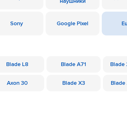
наушники
Sony
Google Pixel
Ещ
Blade L8
Blade A71
Blade
Axon 30
Blade X3
Blade