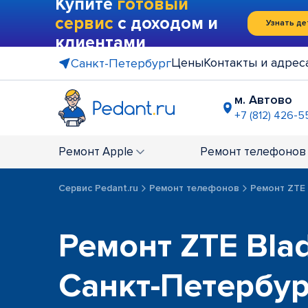
Купите
готовый
сервис
с доходом и
Узнать де
клиентами
Цены
Контакты и адрес
Санкт-Петербург
м. Автово
+7 (812) 426-5
м. Василе
+7 (812) 214
Ремонт
Apple
Ремонт
телефонов
м. Гражда
+7 (812) 416
Сервис Pedant.ru
Ремонт телефонов
Ремонт ZTE
м. Коменд
+7 (812) 501
м. Лесная
Ремонт ZTE Bla
+7 (812) 60
м. Москов
Санкт-Петербу
+7 (812) 42
м. Парк П