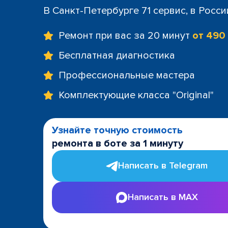
+7 (812) 60
В Санкт-Петербурге 71 сервис, в Росс
м. Площад
+7 (812) 635
Ремонт при вас за 20 минут
от 490
м. Проспе
+7 (812) 60
Бесплатная диагностика
м. Пушкин
Профессиональные мастера
+7 (812) 200
м. Технол
Комплектующие класса "Original"
+7 (812) 603
м. Чёрная
+7 (812) 60
Узнайте точную стоимость
ТРК "LeoMa
ремонта в боте за 1 минуту
+7 (812) 602
ост. "Боль
Написать в Telegram
+7 (812) 214
ост. "Прос
Написать в MAX
+7 (812) 214
ост. "Ули
+7 (812) 214