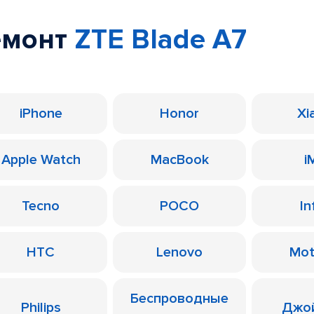
емонт
ZTE Blade A7
iPhone
Honor
Xi
Apple Watch
MacBook
i
Tecno
POCO
In
HTC
Lenovo
Mot
Беспроводные
Philips
Джо