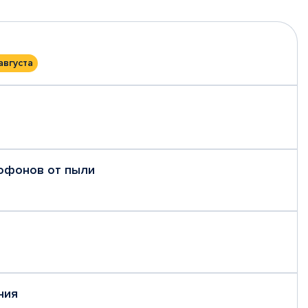
августа
рофонов от пыли
ния