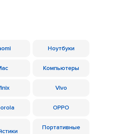
aomi
Ноутбуки
Mac
Компьютеры
finix
Vivo
orola
OPPO
Портативные
йстики