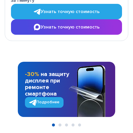
за 1 минуту
Узнать точную стоимость
Узнать точную стоимость
-30%
на защиту
дисплея при
ремонте
смартфона
Подробнее
Item