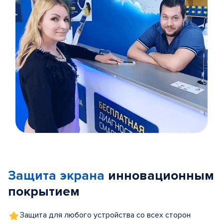
Item
1
of
Защита экрана
инновационным
5
покрытием
Защита для любого устройства со всех сторон