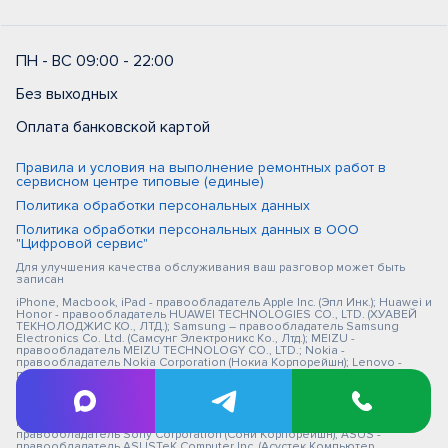
ПН - ВС 09:00 - 22:00
Без выходных
Оплата банковской картой
Правила и условия на выполнение ремонтных работ в
сервисном центре типовые (единые)
Политика обработки персональных данных
Политика обработки персональных данных в ООО
"Цифровой сервис"
Для улучшения качества обслуживания ваш разговор может быть
записан
iPhone, Macbook, iPad - правообладатель Apple Inc. (Эпл Инк.); Huawei и
Honor - правообладатель HUAWEI TECHNOLOGIES CO., LTD. (ХУАВЕЙ
ТЕКНОЛОДЖИС КО., ЛТД.); Samsung – правообладатель Samsung
Electronics Co. Ltd. (Самсунг Электроникс Ко., Лтд.); MEIZU -
правообладатель MEIZU TECHNOLOGY CO., LTD.; Nokia -
правообладатель Nokia Corporation (Нокиа Корпорейшн); Lenovo -
правообладатель Lenovo (Beijing) Limited; Xiaomi - правообладатель
Xiaomi Inc.; ZTE - правообладатель ZTE Corporation; HTC -
правообладатель HTC CORPORATION (Эйч-Ти-Си КОРПОРЕЙШН); LG -
правообладатель LG Corp. (ЭлДжи Корп.); Philips - правообладатель
Koninklijke Philips N.V. (Конинклийке Филипс Н.В.); Sony -
правообладатель Sony Corporation (Сони Корпорейшн); ASUS -
правообладатель ASUSTeK Computer Inc. (Асустек Компьютер