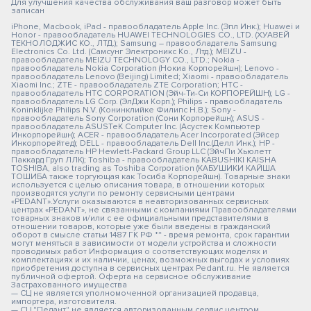
Для улучшения качества обслуживания ваш разговор может быть
записан
iPhone, Macbook, iPad - правообладатель Apple Inc. (Эпл Инк.); Huawei и
Honor - правообладатель HUAWEI TECHNOLOGIES CO., LTD. (ХУАВЕЙ
ТЕКНОЛОДЖИС КО., ЛТД.); Samsung – правообладатель Samsung
Electronics Co. Ltd. (Самсунг Электроникс Ко., Лтд.); MEIZU -
правообладатель MEIZU TECHNOLOGY CO., LTD.; Nokia -
правообладатель Nokia Corporation (Нокиа Корпорейшн); Lenovo -
правообладатель Lenovo (Beijing) Limited; Xiaomi - правообладатель
Xiaomi Inc.; ZTE - правообладатель ZTE Corporation; HTC -
правообладатель HTC CORPORATION (Эйч-Ти-Си КОРПОРЕЙШН); LG -
правообладатель LG Corp. (ЭлДжи Корп.); Philips - правообладатель
Koninklijke Philips N.V. (Конинклийке Филипс Н.В.); Sony -
правообладатель Sony Corporation (Сони Корпорейшн); ASUS -
правообладатель ASUSTeK Computer Inc. (Асустек Компьютер
Инкорпорейшн); ACER - правообладатель Acer Incorporated (Эйсер
Инкорпорейтед); DELL - правообладатель Dell Inc.(Делл Инк.); HP -
правообладатель HP Hewlett-Packard Group LLC (ЭйчПи Хьюлетт
Паккард Груп ЛЛК); Toshiba - правообладатель KABUSHIKI KAISHA
TOSHIBA, also trading as Toshiba Corporation (КАБУШИКИ КАЙША
ТОШИБА также торгующая как Тосиба Корпорейшн). Товарные знаки
используется с целью описания товара, в отношении которых
производятся услуги по ремонту сервисными центрами
«PEDANT».Услуги оказываются в неавторизованных сервисных
центрах «PEDANT», не связанными с компаниями Правообладателями
товарных знаков и/или с ее официальными представителями в
отношении товаров, которые уже были введены в гражданский
оборот в смысле статьи 1487 ГК РФ ** - время ремонта, срок гарантии
могут меняться в зависимости от модели устройства и сложности
проводимых работ Информация о соответствующих моделях и
комплектациях и их наличии, ценах, возможных выгодах и условиях
приобретения доступна в сервисных центрах Pedant.ru. Не является
публичной офертой. Оферта на сервисное обслуживание
Застрахованного имущества
— СЦ не является уполномоченной организацией продавца,
импортера, изготовителя.
— СЦ "Педант" не является авторизованным сервис центром.