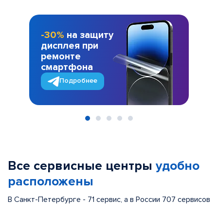
-30%
на защиту
дисплея при
ремонте
смартфона
Подробнее
Item
1
of
Все сервисные центры
удобно
5
расположены
В Санкт-Петербурге - 71 сервис, а в России 707 сервисов