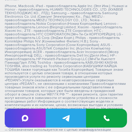
iPhone, Macbook, iPad - правообладатель Apple Inc. (Эпл Инк.); Huawei и
Honor - правообладатель HUAWEI TECHNOLOGIES CO., LTD. (ХУАВЕЙ
ТЕКНОЛОДЖИС КО., ЛТД.); Samsung – правообладатель Samsung
Electronics Co. Ltd. (Самсунг Электроникс Ко., Лтд.); MEIZU -
правообладатель MEIZU TECHNOLOGY CO., LTD.; Nokia -
правообладатель Nokia Corporation (Нокиа Корпорейшн); Lenovo -
правообладатель Lenovo (Beijing) Limited; Xiaomi - правообладатель
Xiaomi Inc.; ZTE - правообладатель ZTE Corporation; HTC -
правообладатель HTC CORPORATION (Эйч-Ти-Си КОРПОРЕЙШН); LG -
правообладатель LG Corp. (ЭлДжи Корп.); Philips - правообладатель
Koninklijke Philips N.V. (Конинклийке Филипс Н.В.); Sony -
правообладатель Sony Corporation (Сони Корпорейшн); ASUS -
правообладатель ASUSTeK Computer Inc. (Асустек Компьютер
Инкорпорейшн); ACER - правообладатель Acer Incorporated (Эйсер
Инкорпорейтед); DELL - правообладатель Dell Inc.(Делл Инк.); HP -
правообладатель HP Hewlett-Packard Group LLC (ЭйчПи Хьюлетт
Паккард Груп ЛЛК); Toshiba - правообладатель KABUSHIKI KAISHA
TOSHIBA, also trading as Toshiba Corporation (КАБУШИКИ КАЙША
ТОШИБА также торгующая как Тосиба Корпорейшн). Товарные знаки
используется с целью описания товара, в отношении которых
производятся услуги по ремонту сервисными центрами
«PEDANT».Услуги оказываются в неавторизованных сервисных
центрах «PEDANT», не связанными с компаниями Правообладателями
товарных знаков и/или с ее официальными представителями в
отношении товаров, которые уже были введены в гражданский
оборот в смысле статьи 1487 ГК РФ ** - время ремонта, срок гарантии
могут меняться в зависимости от модели устройства и сложности
проводимых работ Информация о соответствующих моделях и
комплектациях и их наличии, ценах, возможных выгодах и условиях
приобретения доступна в сервисных центрах Pedant.ru. Не является
публичной офертой. Оферта на сервисное обслуживание
Застрахованного имущества
— СЦ не является уполномоченной организацией продавца,
импортера, изготовителя.
— СЦ "Педант" не является авторизованным сервис центром.
— Обозначение используется не с целью индивидуализации