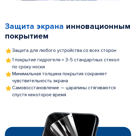
Item
1
of
Защита экрана
инновационным
5
покрытием
Защита для любого устройства со всех сторон
1 покрытие гидрогеля = 3-5 стандартных стекол
по сроку носки
Минимальная толщина покрытия сохраняет
чувствительность экрана
Самовосстановление — царапины стягиваются
спустя некоторое время