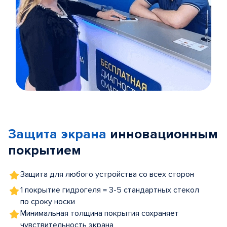
Item
1
of
Защита экрана
инновационным
5
покрытием
Защита для любого устройства со всех сторон
1 покрытие гидрогеля = 3-5 стандартных стекол
по сроку носки
Минимальная толщина покрытия сохраняет
чувствительность экрана