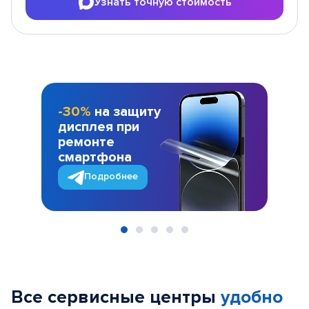
Узнать точную стоимость
-30%
на защиту
дисплея при
ремонте
смартфона
Подробнее
Item
1
of
Все сервисные центры
удобно
5