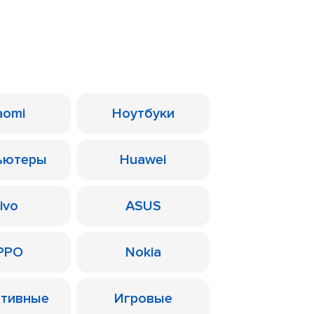
aomi
Ноутбуки
ьютеры
Huawei
ivo
ASUS
PPO
Nokia
ативные
Игровые