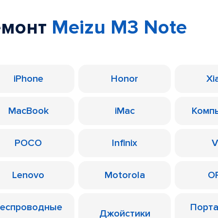
емонт
Meizu M3 Note
iPhone
Honor
Xi
MacBook
iMac
Комп
POCO
Infinix
V
Lenovo
Motorola
O
еспроводные
Порт
Джойстики