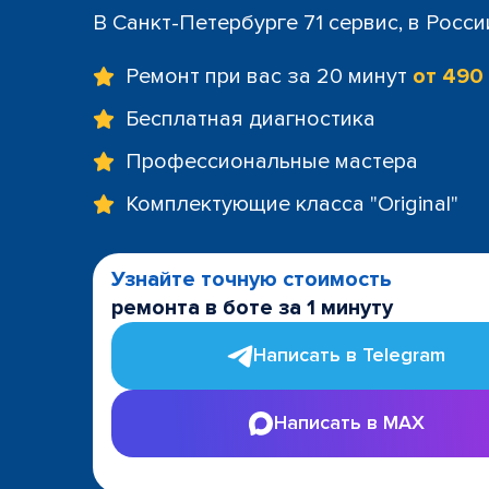
+7 (812) 60
В Санкт-Петербурге 71 сервис, в Росс
м. Площад
+7 (812) 635
Ремонт при вас за 20 минут
от 490
м. Проспе
+7 (812) 60
Бесплатная диагностика
м. Пушкин
Профессиональные мастера
+7 (812) 200
м. Технол
Комплектующие класса "Original"
+7 (812) 603
м. Чёрная
+7 (812) 60
Узнайте точную стоимость
ТРК "LeoMa
ремонта в боте за 1 минуту
+7 (812) 602
ост. "Боль
Написать в Telegram
+7 (812) 214
ост. "Прос
Написать в MAX
+7 (812) 214
ост. "Ули
+7 (812) 214