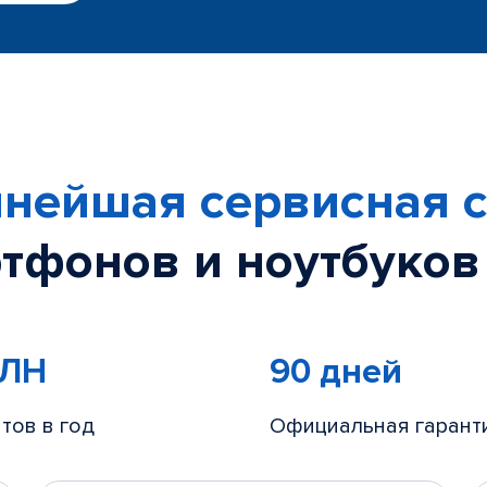
 Молл"
ТРК "Родео Драйв"
ТРК "Южны
-30-99
+7 (812) 214-55-01
+7 (812) 214-7
жск, ост. "Социалистическая улица"
г. Колпин
5-27-10
+7 (930) 33
, ТЦ "Паркинг"
г. Мурино, м. Девяткино
-37-76
+7 (812) 604-33-14
лтейская
м. Международная
м. Удель
нейшая сервисная с
ех. причинам
Закрыт по тех. причинам
Закрыт по 
тфонов и ноутбуков
ех. причинам
МЛН
90 дней
тов в год
Официальная гарант