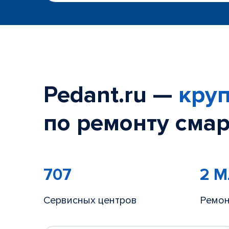
ТРК "Парк
+7 (812) 214
г. Всеволо
+7 (958) 29
г. Кудрово
+7 (812) 214
м. Адмира
Pedant.ru —
круп
Закрыт по т
ТЦ "Рио"
по ремонту смар
Закрыт по т
707
2 
Сервисных центров
Ремон