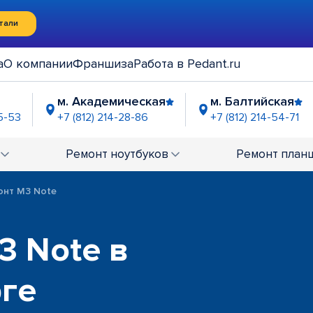
тали
а
О компании
Франшиза
Работа в Pedant.ru
м. Академическая
м. Балтийская
5-53
+7 (812) 214-28-86
+7 (812) 214-54-71
островская
м. Выборгская
м. Горьковс
-20-24
+7 (812) 602-48-47
+7 (812) 604-
Ремонт
ноутбуков
Ремонт
план
нский проспект
м. Елизаровская
м. Зве
-93-59
+7 (812) 602-64-17
+7 (812)
онт M3 Note
антский проспект
м. Купчино
м. Лад
-13-59
+7 (812) 426-59-87
+7 (812)
м. Лиговский Проспект
м. Ломон
3 Note в
4-57-09
+7 (812) 602-39-19
+7 (812) 24
ские ворота
м. Нарвская
м. Новочер
рге
6-50-89
+7 (812) 245-30-42
+7 (812) 635
обеды
м. Парнас
м. Петроградская