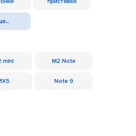
лонки
приставки
е...
 mini
M2 Note
MX5
Note 9