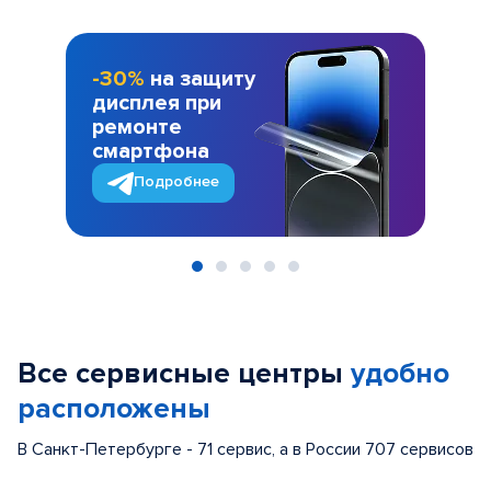
-30%
на защиту
дисплея при
ремонте
смартфона
Подробнее
Item
1
of
Все сервисные центры
удобно
5
расположены
В Санкт-Петербурге - 71 сервис, а в России 707 сервисов