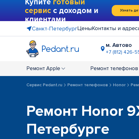
Купите
готовый
сервис
с доходом и
Узнать де
клиентами
Цены
Контакты и адрес
Санкт-Петербург
м. Автово
+7 (812) 426-5
м. Василе
+7 (812) 214
Ремонт
Apple
Ремонт
телефонов
м. Гражда
+7 (812) 416
Сервис Pedant.ru
Ремонт телефонов
Honor
Рем
м. Коменд
+7 (812) 501
м. Лесная
Ремонт Honor 9
+7 (812) 60
м. Москов
Петербурге
+7 (812) 42
м. Парк П