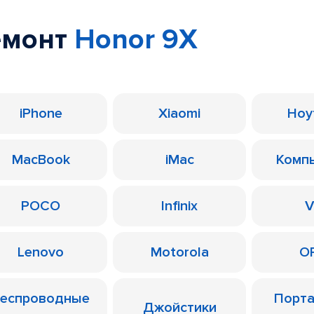
емонт
Honor 9X
iPhone
Xiaomi
Ноу
MacBook
iMac
Комп
POCO
Infinix
V
Lenovo
Motorola
O
еспроводные
Порт
Джойстики