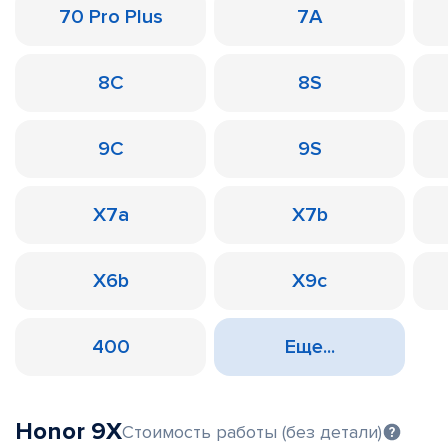
70 Pro Plus
7A
8C
8S
9C
9S
X7a
X7b
X6b
X9c
400
Еще...
Honor 9X
Стоимость работы (без детали)