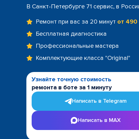
+7 (812) 60
В Санкт-Петербурге 71 сервис, в Росс
м. Площад
+7 (812) 635
Ремонт при вас за 20 минут
от 490
м. Проспе
+7 (812) 60
Бесплатная диагностика
м. Пушкин
Профессиональные мастера
+7 (812) 200
м. Технол
Комплектующие класса "Original"
+7 (812) 603
м. Чёрная
+7 (812) 60
Узнайте точную стоимость
ТРК "LeoMa
ремонта в боте за 1 минуту
+7 (812) 602
ост. "Боль
Написать в Telegram
+7 (812) 214
ост. "Прос
Написать в MAX
+7 (812) 214
ост. "Ули
+7 (812) 214