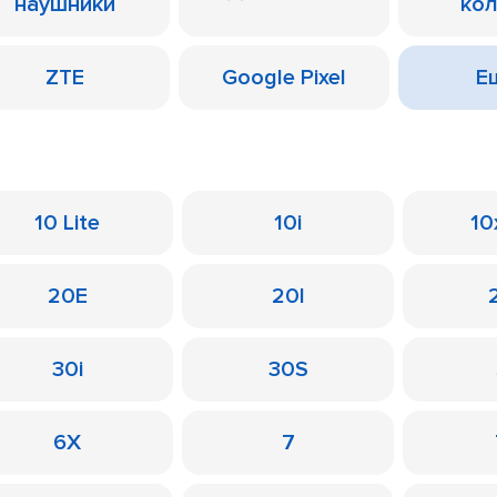
наушники
ко
ZTE
Google Pixel
Ещ
10 Lite
10i
10
20E
20I
30i
30S
6X
7