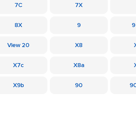
7C
7X
8X
9
9
View 20
X8
X7c
X8a
X9b
90
90