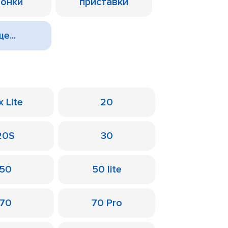
лонки
приставки
е...
x Lite
20
20S
30
50
50 lite
70
70 Pro