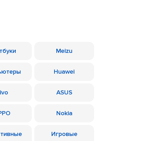
тбуки
Meizu
ьютеры
Huawei
ivo
ASUS
PPO
Nokia
ативные
Игровые