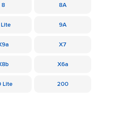
8
8A
 Lite
9A
X9a
X7
X8b
X6a
 Lite
200