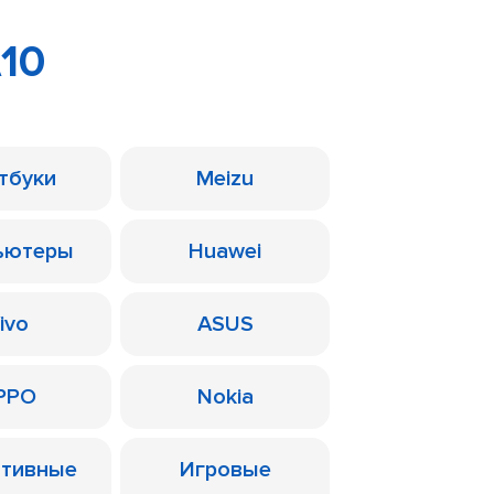
10
тбуки
Meizu
ьютеры
Huawei
ivo
ASUS
PPO
Nokia
ативные
Игровые