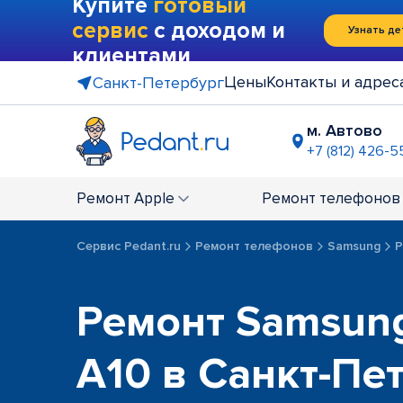
Купите
готовый
сервис
с доходом и
Узнать де
клиентами
Цены
Контакты и адрес
Санкт-Петербург
м. Автово
+7 (812) 426-5
м. Василе
+7 (812) 214
Ремонт
Apple
Ремонт
телефонов
м. Гражда
+7 (812) 416
Сервис Pedant.ru
Ремонт телефонов
Samsung
Р
м. Коменд
+7 (812) 501
м. Лесная
Ремонт Samsung
+7 (812) 60
м. Москов
A10 в Санкт-Пе
+7 (812) 42
м. Парк П