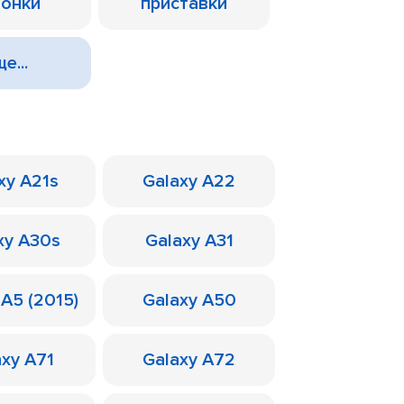
лонки
приставки
е...
xy A21s
Galaxy A22
xy A30s
Galaxy A31
 A5 (2015)
Galaxy A50
axy A71
Galaxy A72