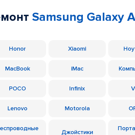
емонт
Samsung Galaxy A
Honor
Xiaomi
Ноу
MacBook
iMac
Комп
POCO
Infinix
V
Lenovo
Motorola
O
еспроводные
Порт
Джойстики