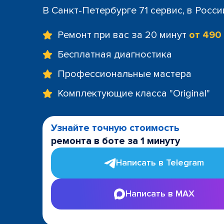
+7 (812) 60
В Санкт-Петербурге 71 сервис, в Росс
м. Площад
+7 (812) 635
Ремонт при вас за 20 минут
от 490
м. Проспе
+7 (812) 60
Бесплатная диагностика
м. Пушкин
Профессиональные мастера
+7 (812) 200
м. Технол
Комплектующие класса "Original"
+7 (812) 603
м. Чёрная
+7 (812) 60
Узнайте точную стоимость
ТРК "LeoMa
ремонта в боте за 1 минуту
+7 (812) 602
ост. "Боль
Написать в Telegram
+7 (812) 214
ост. "Прос
Написать в MAX
+7 (812) 214
ост. "Ули
+7 (812) 214